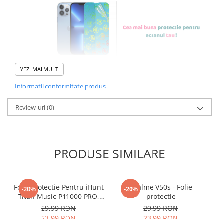
VEZI MAI MULT
Informatii conformitate produs
Foliile noastre sunt
usor de
Review-uri
(0)
aplicat
si le poti monta
chiar
tu.
Materialul folosit in
PRODUSE SIMILARE
producerea foliilor
NU
este
sticla pe care o stim cu totii, ci
Folie Protectie Pentru iHunt
Realme V50s - Folie
-20%
-20%
este
Nano Glass
flexibil.
Titan Music P11000 PRO,
protectie
Acesta
g
aranteaza
ca
NU SE
VDOO
29,99 RON
29,99 RON
23,99 RON
23,99 RON