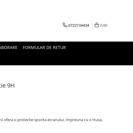
0722134434
0,00
ABORARE
FORMULAR DE RETUR
tie 9H
i ofera o protectie sporita ecranului. Impreuna cu o Husa,