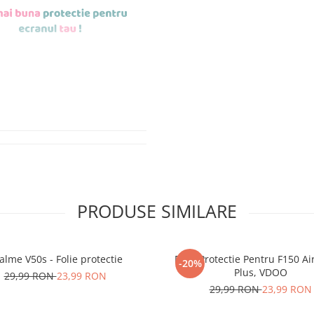
de aplicat
si le
r tu.
erea foliilor
NU
PRODUSE SIMILARE
u totii, ci este
ibil.
alme V50s - Folie protectie
Folie Protectie Pentru F150 Ai
-20%
 SE SPARGE
in
Plus, VDOO
29,99 RON
23,99 RON
i periculoase.
29,99 RON
23,99 RON