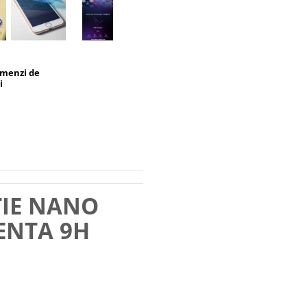
omenzi de
i
TIE NANO
ENTA 9H