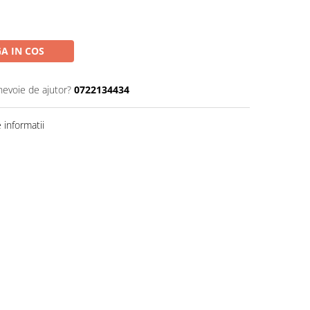
A IN COS
nevoie de ajutor?
0722134434
informatii