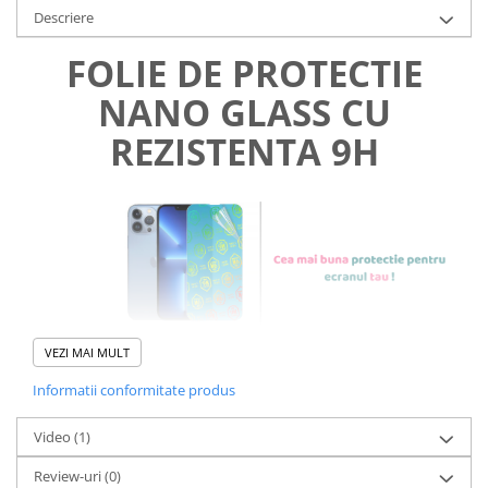
Descriere
FOLIE DE PROTECTIE
NANO GLASS CU
REZISTENTA 9H
VEZI MAI MULT
Informatii conformitate produs
Foliile noastre sunt
usor de
Video
(1)
aplicat
si le poti monta
chiar
Review-uri
(0)