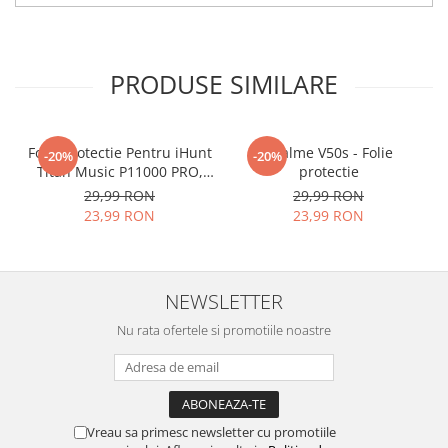
tu.
Materialul folosit in
producerea foliilor
NU
este
PRODUSE SIMILARE
sticla pe care o stim cu totii, ci
este
Nano Glass
flexibil.
Acesta
g
aranteaza
ca
NU SE
Folie Protectie Pentru iHunt
Realme V50s - Folie
-20%
-20%
Titan Music P11000 PRO,
protectie
SPARGE
in mii de cioburi
VDOO
29,99 RON
29,99 RON
ascutite si periculoase.
23,99 RON
23,99 RON
NEWSLETTER
Nu numai ca este rezistenta la
Nu rata ofertele si promotiile noastre
zgarieturi si spargere, ci si
INTARESTE
ecranul!
Folia avand rezistenta 9H la
zgarieturi, asigura si un aspect
Vreau sa primesc newsletter cu promotiile