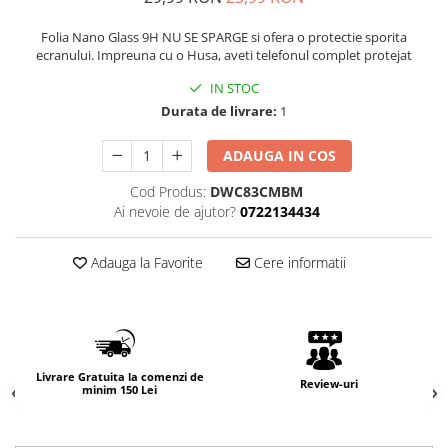
Folia Nano Glass 9H NU SE SPARGE si ofera o protectie sporita
ecranului. Impreuna cu o Husa, aveti telefonul complet protejat
IN STOC
Durata de livrare:
1
ADAUGA IN COS
Cod Produs:
DWC83CMBM
Ai nevoie de ajutor?
0722134434
Adauga la Favorite
Cere informatii
Livrare Gratuita la comenzi de
Review-uri
minim 150 Lei