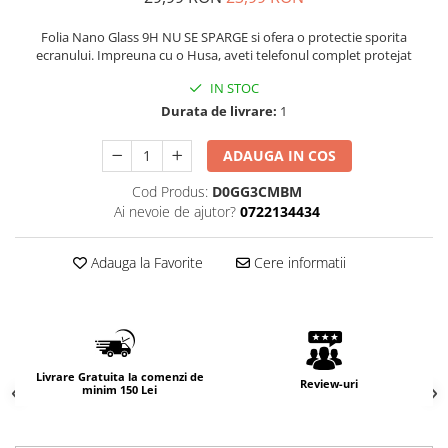
Folia Nano Glass 9H NU SE SPARGE si ofera o protectie sporita
ecranului. Impreuna cu o Husa, aveti telefonul complet protejat
IN STOC
Durata de livrare:
1
ADAUGA IN COS
Cod Produs:
D0GG3CMBM
Ai nevoie de ajutor?
0722134434
Adauga la Favorite
Cere informatii
Livrare Gratuita la comenzi de
Review-uri
minim 150 Lei