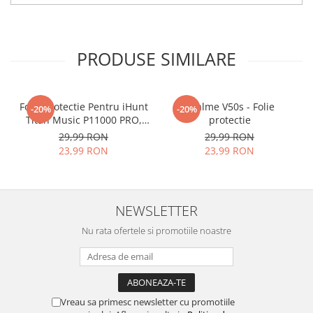
tu.
Materialul folosit in
producerea foliilor
NU
este
PRODUSE SIMILARE
sticla pe care o stim cu totii, ci
este
Nano Glass
flexibil.
Acesta
g
aranteaza
ca
NU SE
Folie Protectie Pentru iHunt
Realme V50s - Folie
-20%
-20%
Titan Music P11000 PRO,
protectie
SPARGE
in mii de cioburi
VDOO
29,99 RON
29,99 RON
ascutite si periculoase.
23,99 RON
23,99 RON
NEWSLETTER
Nu numai ca este rezistenta la
Nu rata ofertele si promotiile noastre
zgarieturi si spargere, ci si
INTARESTE
ecranul!
Folia avand rezistenta 9H la
zgarieturi, asigura si un aspect
Vreau sa primesc newsletter cu promotiile