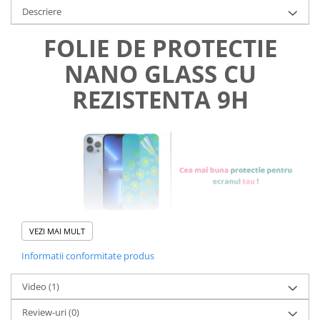
Descriere
FOLIE DE PROTECTIE
NANO GLASS CU
REZISTENTA 9H
VEZI MAI MULT
Informatii conformitate produs
Foliile noastre sunt
usor de
Video
(1)
aplicat
si le poti monta
chiar
Review-uri
(0)