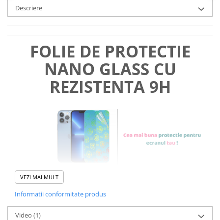
Descriere
FOLIE DE PROTECTIE
NANO GLASS CU
REZISTENTA 9H
VEZI MAI MULT
Informatii conformitate produs
Foliile noastre sunt
usor de
Video
(1)