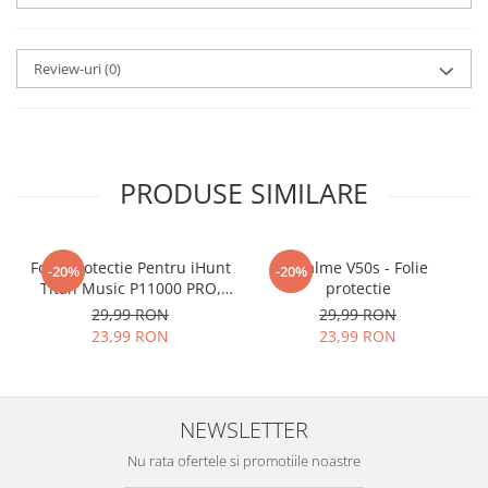
aplicat
si le poti monta
chiar
tu.
Review-uri
(0)
Materialul folosit in
producerea foliilor
NU
este
sticla pe care o stim cu totii, ci
este
Nano Glass
flexibil.
PRODUSE SIMILARE
Acesta
g
aranteaza
ca
NU SE
SPARGE
in mii de cioburi
Folie Protectie Pentru iHunt
ascutite si periculoase.
Realme V50s - Folie
-20%
-20%
Titan Music P11000 PRO,
protectie
VDOO
29,99 RON
29,99 RON
23,99 RON
23,99 RON
Nu numai ca este rezistenta la
zgarieturi si spargere, ci si
NEWSLETTER
INTARESTE
ecranul!
Nu rata ofertele si promotiile noastre
Folia avand rezistenta 9H la