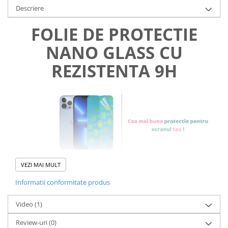
Descriere
FOLIE DE PROTECTIE
NANO GLASS CU
REZISTENTA 9H
VEZI MAI MULT
Informatii conformitate produs
Foliile noastre sunt
usor de
Video
(1)
aplicat
si le poti monta
chiar
Review-uri
(0)