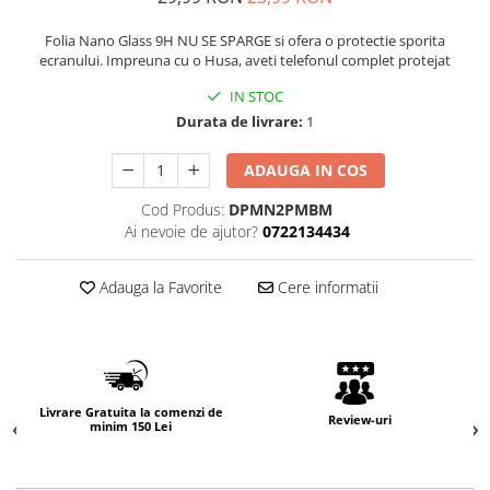
Folia Nano Glass 9H NU SE SPARGE si ofera o protectie sporita
ecranului. Impreuna cu o Husa, aveti telefonul complet protejat
IN STOC
Durata de livrare:
1
ADAUGA IN COS
Cod Produs:
DPMN2PMBM
Ai nevoie de ajutor?
0722134434
Adauga la Favorite
Cere informatii
Livrare Gratuita la comenzi de
Review-uri
minim 150 Lei