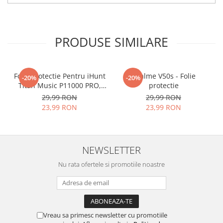
tu.
Materialul folosit in
producerea foliilor
NU
este
PRODUSE SIMILARE
sticla pe care o stim cu totii, ci
este
Nano Glass
flexibil.
Acesta
g
aranteaza
ca
NU SE
Folie Protectie Pentru iHunt
Realme V50s - Folie
-20%
-20%
Titan Music P11000 PRO,
protectie
SPARGE
in mii de cioburi
VDOO
29,99 RON
29,99 RON
ascutite si periculoase.
23,99 RON
23,99 RON
NEWSLETTER
Nu numai ca este rezistenta la
Nu rata ofertele si promotiile noastre
zgarieturi si spargere, ci si
INTARESTE
ecranul!
Folia avand rezistenta 9H la
zgarieturi, asigura si un aspect
Vreau sa primesc newsletter cu promotiile