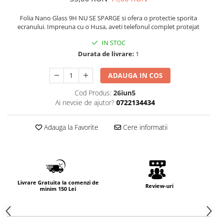
Folia Nano Glass 9H NU SE SPARGE si ofera o protectie sporita
ecranului. Impreuna cu o Husa, aveti telefonul complet protejat
IN STOC
Durata de livrare:
1
ADAUGA IN COS
Cod Produs:
26iun5
Ai nevoie de ajutor?
0722134434
Adauga la Favorite
Cere informatii
Livrare Gratuita la comenzi de
Review-uri
minim 150 Lei