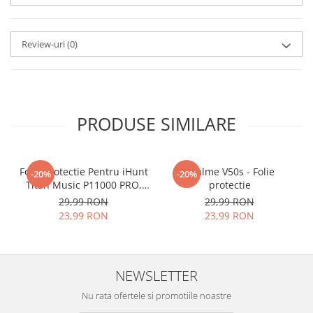
aplicat
si le poti monta
chiar
tu.
Review-uri
(0)
Materialul folosit in
producerea foliilor
NU
este
sticla pe care o stim cu totii, ci
este
Nano Glass
flexibil.
PRODUSE SIMILARE
Acesta
g
aranteaza
ca
NU SE
SPARGE
in mii de cioburi
Folie Protectie Pentru iHunt
ascutite si periculoase.
Realme V50s - Folie
-20%
-20%
Titan Music P11000 PRO,
protectie
VDOO
29,99 RON
29,99 RON
23,99 RON
23,99 RON
Nu numai ca este rezistenta la
zgarieturi si spargere, ci si
NEWSLETTER
INTARESTE
ecranul!
Nu rata ofertele si promotiile noastre
Folia avand rezistenta 9H la