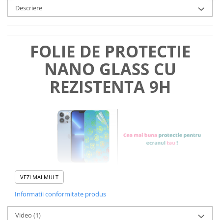
Descriere
FOLIE DE PROTECTIE
NANO GLASS CU
REZISTENTA 9H
VEZI MAI MULT
Informatii conformitate produs
Foliile noastre sunt
usor de
Video
(1)