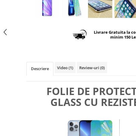
Livrare Gratuita la c
minim 150 Le
Video
(1)
Review-uri
(0)
Descriere
FOLIE DE PROTEC
GLASS CU REZIST