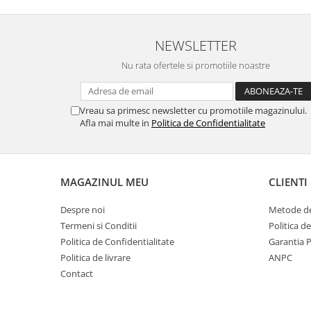
NEWSLETTER
Nu numai ca este rezistenta 
Nu rata ofertele si promotiile noastre
spargere, ci si
INTARE
Folia avand rezistenta 9H 
Vreau sa primesc newsletter cu promotiile magazinului.
asigura si un aspect imacul
Afla mai multe in
Politica de Confidentialitate
timp indelung
MAGAZINUL MEU
CLIENTI
Despre noi
Metode de
Nu modifica
in nici un fel
f
Termeni si Conditii
Politica d
normala si utilizarea co
Politica de Confidentialitate
Garantia 
Politica de livrare
ANPC
telefonului.
Contact
FACE ID
si
Senzorii d
implementati in ecran vo