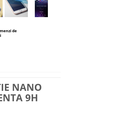
omenzi de
i
TIE NANO
ENTA 9H