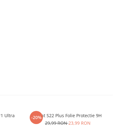
r1 Ultra
iHunt S22 Plus Folie Protectie 9H
One P
-20%
-20%
29,99 RON
23,99 RON
2