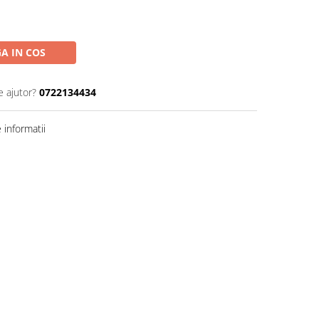
A IN COS
e ajutor?
0722134434
informatii