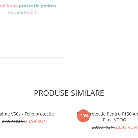
de aplicat
si le
r tu.
erea foliilor
NU
PRODUSE SIMILARE
u totii, ci este
ibil.
alme V50s - Folie protectie
Folie Protectie Pentru F150 Ai
-20%
 SE SPARGE
in
Plus, VDOO
29,99 RON
23,99 RON
i periculoase.
29,99 RON
23,99 RON