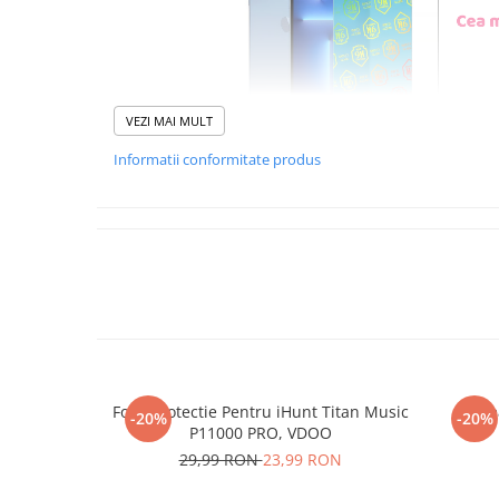
VEZI MAI MULT
Informatii conformitate produs
Foliile noastre sunt
usor 
poti monta
chia
Materialul folosit in produc
este sticla pe care o stim c
Nano Glass
flex
Folie Protectie Pentru iHunt Titan Music
Re
-20%
-20%
Acesta
g
aranteaza
ca
NU
P11000 PRO, VDOO
mii de cioburi ascutite s
29,99 RON
23,99 RON