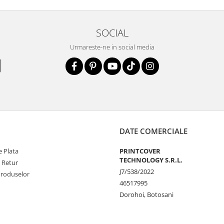
SOCIAL
la zgarieturi si
Urmareste-ne in social media
STE
ecranul!
la zgarieturi,
at ecranului pe
at
DATE COMERCIALE
 Plata
PRINTCOVER
unctionalitatea
TECHNOLOGY S.R.L.
e Retur
J7/538/2022
nfortabila a
Produselor
46517995
Dorohoi, Botosani
e Amprenta
t functiona in