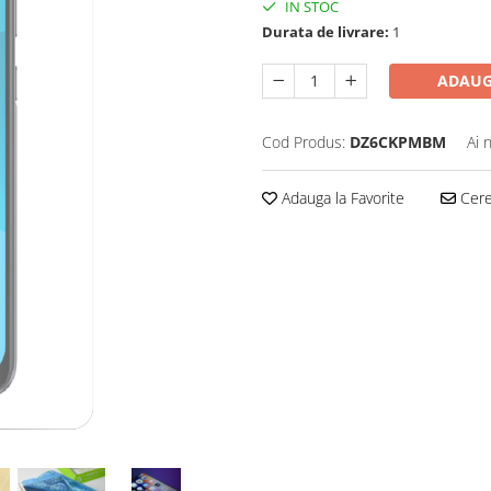
IN STOC
Durata de livrare:
1
ADAUG
Cod Produs:
DZ6CKPMBM
Ai 
Adauga la Favorite
Cere 