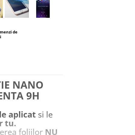
omenzi de
i
TIE NANO
ENTA 9H
de aplicat
si le
r tu.
erea foliilor
NU