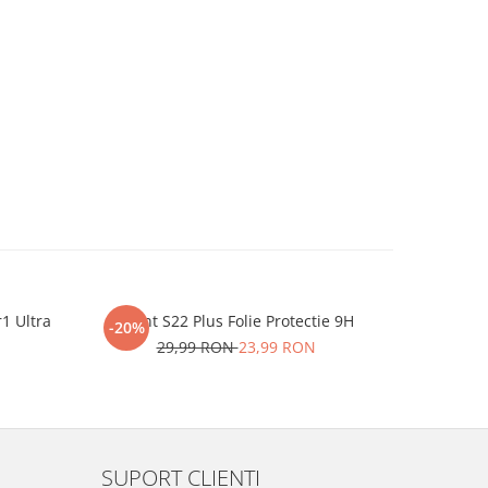
r1 Ultra
iHunt S22 Plus Folie Protectie 9H
One P
-20%
-20%
29,99 RON
23,99 RON
2
SUPORT CLIENTI