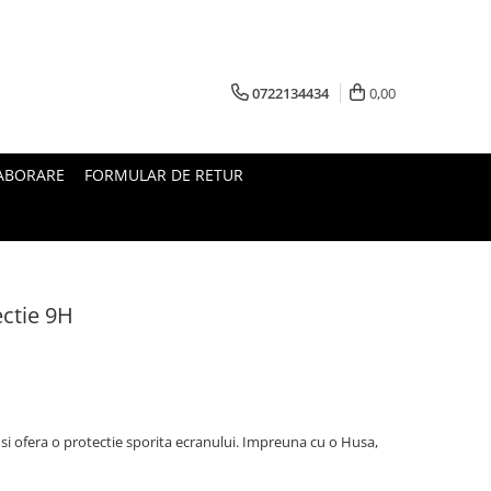
0722134434
0,00
ABORARE
FORMULAR DE RETUR
ectie 9H
i ofera o protectie sporita ecranului. Impreuna cu o Husa,