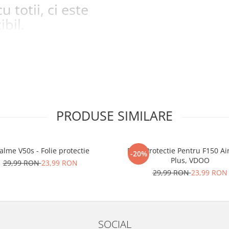
u totii, ci este
ibil.
 SE SPARGE
in
i periculoase.
la zgarieturi si
STE
ecranul!
la zgarieturi,
PRODUSE SIMILARE
at ecranului pe
at
alme V50s - Folie protectie
Folie Protectie Pentru F150 Ai
-20%
Plus, VDOO
unctionalitatea
29,99 RON
23,99 RON
29,99 RON
23,99 RON
nfortabila a
e Amprenta
SOCIAL
t functiona in