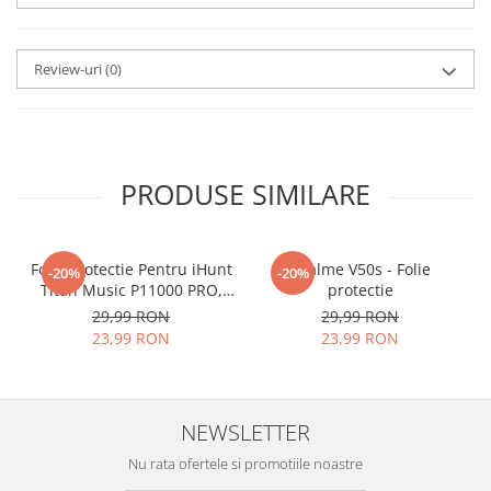
aplicat
si le poti monta
chiar
tu.
Review-uri
(0)
Materialul folosit in
producerea foliilor
NU
este
sticla pe care o stim cu totii, ci
este
Nano Glass
flexibil.
PRODUSE SIMILARE
Acesta
g
aranteaza
ca
NU SE
SPARGE
in mii de cioburi
Folie Protectie Pentru iHunt
ascutite si periculoase.
Realme V50s - Folie
-20%
-20%
Titan Music P11000 PRO,
protectie
VDOO
29,99 RON
29,99 RON
23,99 RON
23,99 RON
Nu numai ca este rezistenta la
zgarieturi si spargere, ci si
NEWSLETTER
INTARESTE
ecranul!
Nu rata ofertele si promotiile noastre
Folia avand rezistenta 9H la