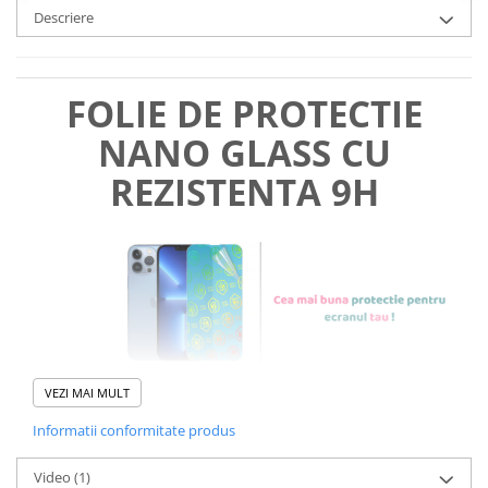
Descriere
FOLIE DE PROTECTIE
NANO GLASS CU
REZISTENTA 9H
VEZI MAI MULT
Informatii conformitate produs
Foliile noastre sunt
usor de
Video
(1)