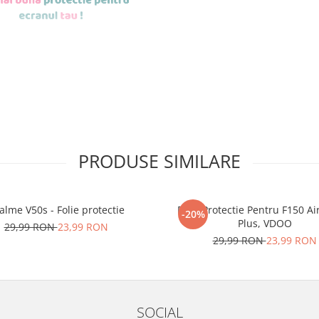
de aplicat
si le
PRODUSE SIMILARE
r tu.
erea foliilor
NU
alme V50s - Folie protectie
Folie Protectie Pentru F150 Ai
u totii, ci este
-20%
Plus, VDOO
29,99 RON
23,99 RON
ibil.
29,99 RON
23,99 RON
 SE SPARGE
in
i periculoase.
SOCIAL