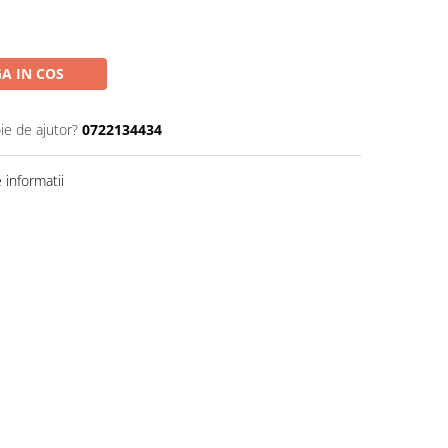
A IN COS
ie de ajutor?
0722134434
informatii