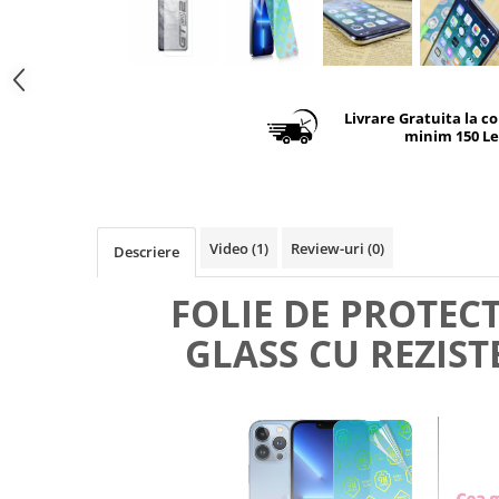
Livrare Gratuita la c
minim 150 Le
Video
(1)
Review-uri
(0)
Descriere
FOLIE DE PROTEC
GLASS CU REZIST