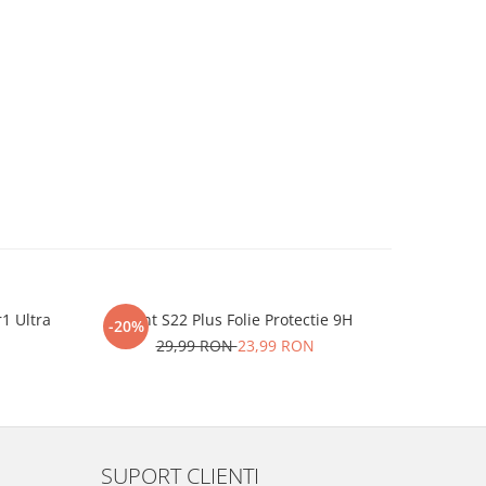
r1 Ultra
iHunt S22 Plus Folie Protectie 9H
One P
-20%
-20%
29,99 RON
23,99 RON
2
SUPORT CLIENTI