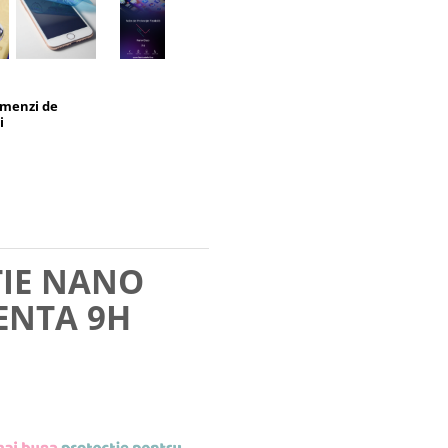
omenzi de
i
TIE NANO
ENTA 9H