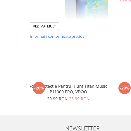
VEZI MAI MULT
Informatii conformitate produs
Foliile noastre sunt
usor 
poti monta
chia
Materialul folosit in produc
Folie Protectie Pentru iHunt Titan Music
Re
este sticla pe care o stim c
-20%
-20%
P11000 PRO, VDOO
Nano Glass
flex
29,99 RON
23,99 RON
Acesta
g
aranteaza
ca
NU
mii de cioburi ascutite s
NEWSLETTER