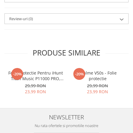
aplicat
si le poti monta
chiar
tu.
Review-uri
(0)
Materialul folosit in
producerea foliilor
NU
este
sticla pe care o stim cu totii, ci
este
Nano Glass
flexibil.
PRODUSE SIMILARE
Acesta
g
aranteaza
ca
NU SE
SPARGE
in mii de cioburi
Folie Protectie Pentru iHunt
ascutite si periculoase.
Realme V50s - Folie
-20%
-20%
Titan Music P11000 PRO,
protectie
VDOO
29,99 RON
29,99 RON
23,99 RON
23,99 RON
Nu numai ca este rezistenta la
zgarieturi si spargere, ci si
NEWSLETTER
INTARESTE
ecranul!
Nu rata ofertele si promotiile noastre
Folia avand rezistenta 9H la