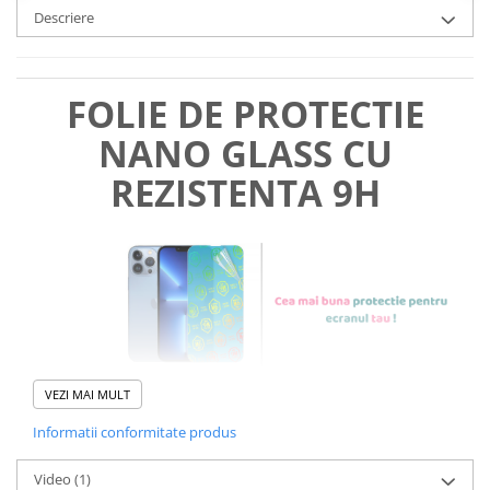
Descriere
FOLIE DE PROTECTIE
NANO GLASS CU
REZISTENTA 9H
VEZI MAI MULT
Informatii conformitate produs
Foliile noastre sunt
usor de
Video
(1)