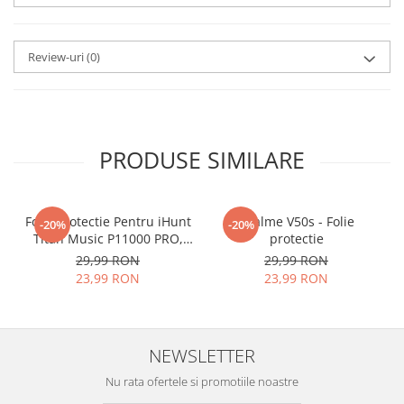
aplicat
si le poti monta
chiar
tu.
Review-uri
(0)
Materialul folosit in
producerea foliilor
NU
este
sticla pe care o stim cu totii, ci
este
Nano Glass
flexibil.
PRODUSE SIMILARE
Acesta
g
aranteaza
ca
NU SE
SPARGE
in mii de cioburi
Folie Protectie Pentru iHunt
ascutite si periculoase.
Realme V50s - Folie
-20%
-20%
Titan Music P11000 PRO,
protectie
VDOO
29,99 RON
29,99 RON
23,99 RON
23,99 RON
Nu numai ca este rezistenta la
zgarieturi si spargere, ci si
NEWSLETTER
INTARESTE
ecranul!
Nu rata ofertele si promotiile noastre
Folia avand rezistenta 9H la