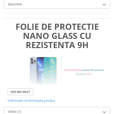
Descriere
FOLIE DE PROTECTIE
NANO GLASS CU
REZISTENTA 9H
VEZI MAI MULT
Informatii conformitate produs
Foliile noastre sunt
usor de
Video
(1)