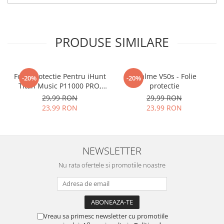
tu.
Materialul folosit in
producerea foliilor
NU
este
PRODUSE SIMILARE
sticla pe care o stim cu totii, ci
este
Nano Glass
flexibil.
Acesta
g
aranteaza
ca
NU SE
Folie Protectie Pentru iHunt
Realme V50s - Folie
-20%
-20%
Titan Music P11000 PRO,
protectie
SPARGE
in mii de cioburi
VDOO
29,99 RON
29,99 RON
ascutite si periculoase.
23,99 RON
23,99 RON
NEWSLETTER
Nu numai ca este rezistenta la
Nu rata ofertele si promotiile noastre
zgarieturi si spargere, ci si
INTARESTE
ecranul!
Folia avand rezistenta 9H la
zgarieturi, asigura si un aspect
Vreau sa primesc newsletter cu promotiile