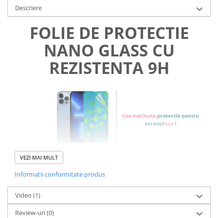
Descriere
FOLIE DE PROTECTIE
NANO GLASS CU
REZISTENTA 9H
VEZI MAI MULT
Informatii conformitate produs
Foliile noastre sunt
usor de
Video
(1)
aplicat
si le poti monta
chiar
Review-uri
(0)