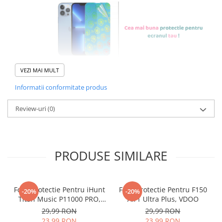
VEZI MAI MULT
Informatii conformitate produs
Foliile noastre sunt
usor de
Review-uri
(0)
aplicat
si le poti monta
chiar
tu.
Materialul folosit in
PRODUSE SIMILARE
producerea foliilor
NU
este
sticla pe care o stim cu totii, ci
Folie Protectie Pentru iHunt
Folie Protectie Pentru F150
-20%
-20%
este
Nano Glass
flexibil.
Titan Music P11000 PRO,
Air1 Ultra Plus, VDOO
Acesta
g
aranteaza
ca
NU SE
VDOO
29,99 RON
29,99 RON
23,99 RON
23,99 RON