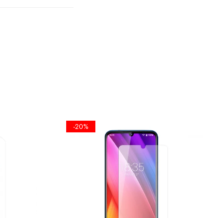
TA
PLANA
A
 SE FOLOSI
-20%
EL UMET,
ICKERE DE