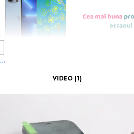
odus
VIDEO
(1)
NOASTRE SUNT
USOR DE APLICAT
SI LE 
CHIAR TU.
 FOLOSIT IN PRODUCEREA FOLIILOR
NU
O STIM CU TOTII, CI ESTE
NANO GLAS