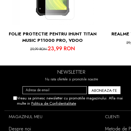
IN CAZUL 
ACEST
FOLIE PROTECTIE PENTRU IHUNT TITAN
REALME 
MUSIC P11000 PRO, VDOO
29
23,99 RON
29,99 RON
NEWSLETTER
Nu rata ofertele si promotiile noastre
Vreau sa primesc newsletter cu promotiile magazinului. Afla mai
multe in
Politica de Confidentialitate
MAGAZINUL MEU
CLIENTI
Despre noi
Metode de Pl