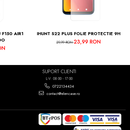
IMA PUTETI
7 ORI!
 F150 AIR1
IHUNT S22 PLUS FOLIE PROTECTIE 9H
OO
23,99 RON
29,99 RON
ON
SUPORT CLIENTI
L-V: 08:00 - 17:00
0722134434
contact@elencase.ro