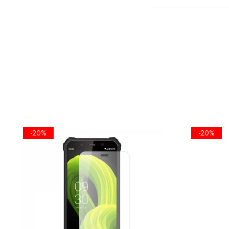
FOLIA EST
ECRANULUI
-20%
-20%
•KIT IN
SERVETEL