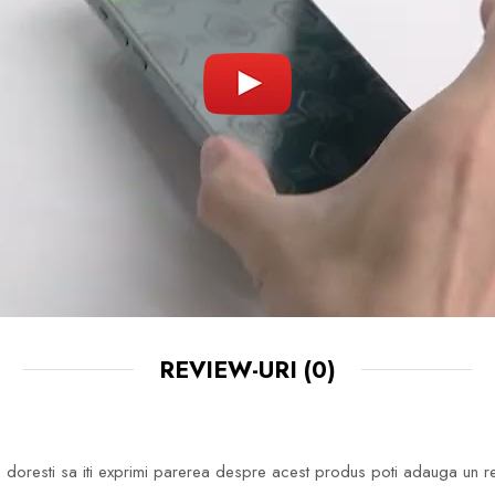
STALARE (LAVETA DE CURATARE, SERVET
 USCAT, STICKER DUST ABSORBER SI ST
GHIDARE)
IN CARE MONTAREA NU V-A IESIT DIN PR
DEZLIPI FOLIA SI SA O REPOZITIONATI.
 PROCES POATE FI REPETAT DE PANA LA 
REVIEW-URI
(0)
doresti sa iti exprimi parerea despre acest produs poti adauga un r