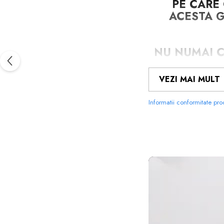
PE CARE 
ACESTA
NU NUMAI C
FOLIA AVA
VEZI MAI MULT
ASPEC
Informatii conformitate pr
NU MODIFI
UT
FACE ID
SI
S
FOLIA EST
ECRANULUI