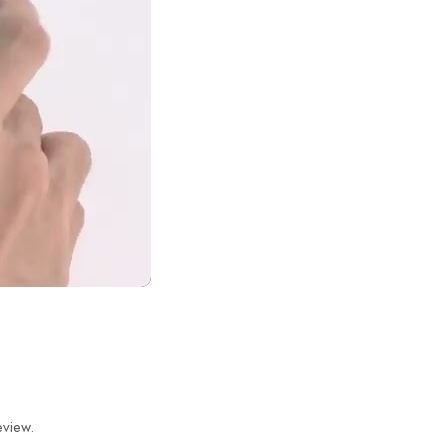
EL UMET,
ICKERE DE
IMA PUTETI
7 ORI!
eview.