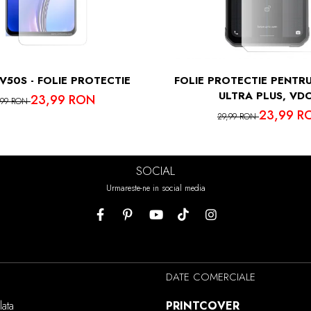
V50S - FOLIE PROTECTIE
FOLIE PROTECTIE PENTRU
ULTRA PLUS, VD
23,99 RON
,99 RON
23,99 R
29,99 RON
SOCIAL
Urmareste-ne in social media
DATE COMERCIALE
ata
PRINTCOVER