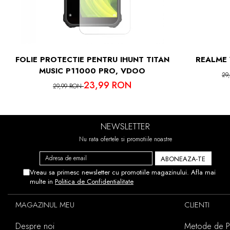
FOLIE PROTECTIE PENTRU IHUNT TITAN
REALME 
MUSIC P11000 PRO, VDOO
29
23,99 RON
29,99 RON
NEWSLETTER
Nu rata ofertele si promotiile noastre
Vreau sa primesc newsletter cu promotiile magazinului. Afla mai
multe in
Politica de Confidentialitate
MAGAZINUL MEU
CLIENTI
Despre noi
Metode de Pl