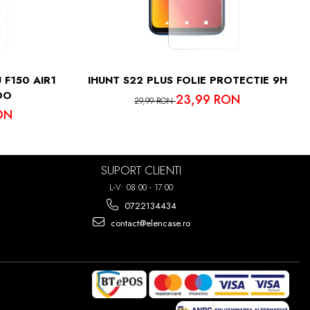
 F150 AIR1
IHUNT S22 PLUS FOLIE PROTECTIE 9H
OO
23,99 RON
29,99 RON
ON
SUPORT CLIENTI
L-V: 08:00 - 17:00
0722134434
contact@elencase.ro