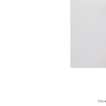
•KIT IN
SERVETEL
IN CAZUL 
ACEST
Daca 