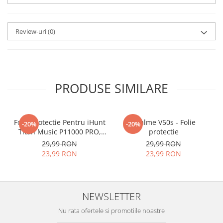
aplicat
si le poti monta
chiar
tu.
Review-uri
(0)
Materialul folosit in
producerea foliilor
NU
este
sticla pe care o stim cu totii, ci
este
Nano Glass
flexibil.
PRODUSE SIMILARE
Acesta
g
aranteaza
ca
NU SE
SPARGE
in mii de cioburi
Folie Protectie Pentru iHunt
ascutite si periculoase.
Realme V50s - Folie
-20%
-20%
Titan Music P11000 PRO,
protectie
VDOO
29,99 RON
29,99 RON
23,99 RON
23,99 RON
Nu numai ca este rezistenta la
zgarieturi si spargere, ci si
NEWSLETTER
INTARESTE
ecranul!
Nu rata ofertele si promotiile noastre
Folia avand rezistenta 9H la