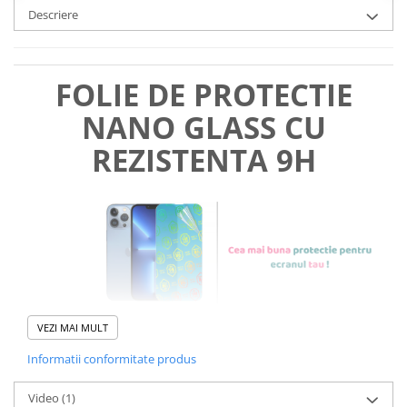
Descriere
FOLIE DE PROTECTIE
NANO GLASS CU
REZISTENTA 9H
VEZI MAI MULT
Informatii conformitate produs
Foliile noastre sunt
usor de
Video
(1)