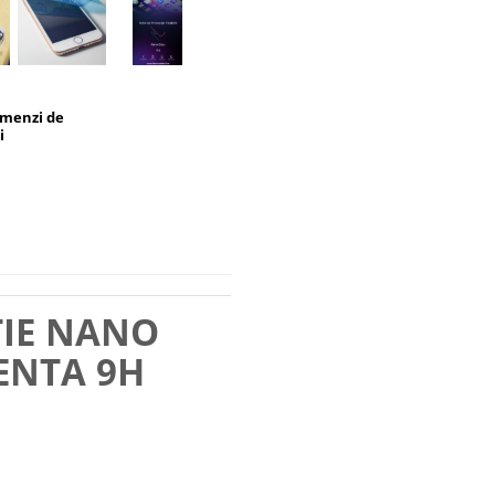
omenzi de
i
TIE NANO
ENTA 9H