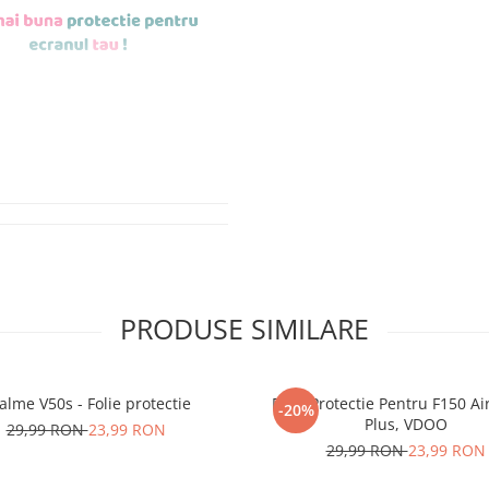
de aplicat
si le
r tu.
erea foliilor
NU
PRODUSE SIMILARE
u totii, ci este
ibil.
alme V50s - Folie protectie
Folie Protectie Pentru F150 Ai
-20%
 SE SPARGE
in
Plus, VDOO
29,99 RON
23,99 RON
i periculoase.
29,99 RON
23,99 RON