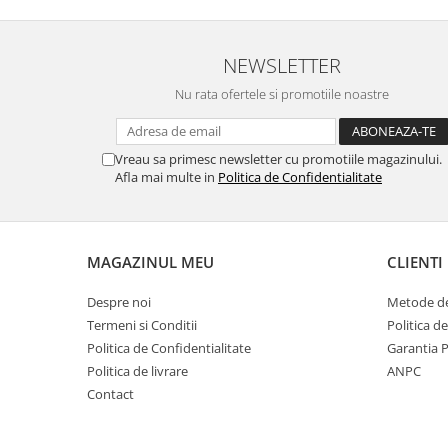
NEWSLETTER
Nu numai ca este rezistenta 
Nu rata ofertele si promotiile noastre
spargere, ci si
INTARE
Folia avand rezistenta 9H 
Vreau sa primesc newsletter cu promotiile magazinului.
asigura si un aspect imacul
Afla mai multe in
Politica de Confidentialitate
timp indelung
MAGAZINUL MEU
CLIENTI
Despre noi
Metode de
Nu modifica
in nici un fel
f
Termeni si Conditii
Politica d
normala si utilizarea co
Politica de Confidentialitate
Garantia 
Politica de livrare
ANPC
telefonului.
Contact
FACE ID
si
Senzorii d
implementati in ecran vo