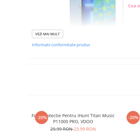
VEZI MAI MULT
Informatii conformitate produs
Foliile noastre sunt
usor 
poti monta
chia
Materialul folosit in produc
este sticla pe care o stim c
Nano Glass
flex
Folie Protectie Pentru iHunt Titan Music
Re
-20%
-20%
Acesta
g
aranteaza
ca
NU
P11000 PRO, VDOO
mii de cioburi ascutite s
29,99 RON
23,99 RON