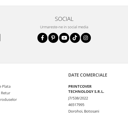
SOCIAL
la zgarieturi si
Urmareste-ne in social media
STE
ecranul!
la zgarieturi,
at ecranului pe
at
DATE COMERCIALE
 Plata
PRINTCOVER
unctionalitatea
TECHNOLOGY S.R.L.
e Retur
J7/538/2022
nfortabila a
Produselor
46517995
Dorohoi, Botosani
e Amprenta
t functiona in