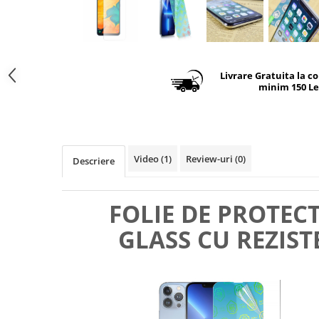
Livrare Gratuita la c
minim 150 Le
Video
(1)
Review-uri
(0)
Descriere
FOLIE DE PROTEC
GLASS CU REZIST