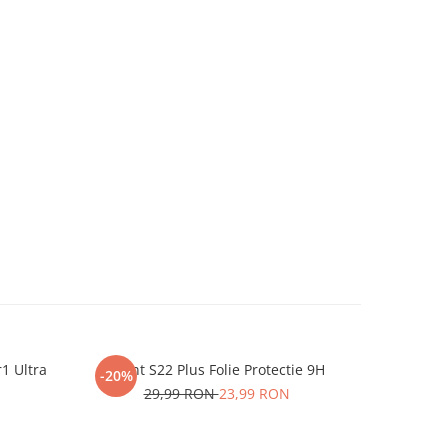
r1 Ultra
iHunt S22 Plus Folie Protectie 9H
One P
-20%
-20%
29,99 RON
23,99 RON
2