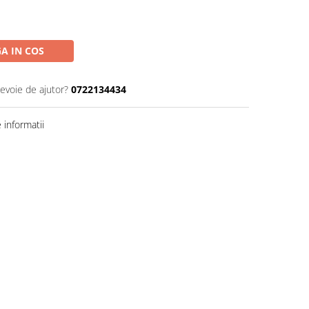
A IN COS
nevoie de ajutor?
0722134434
informatii