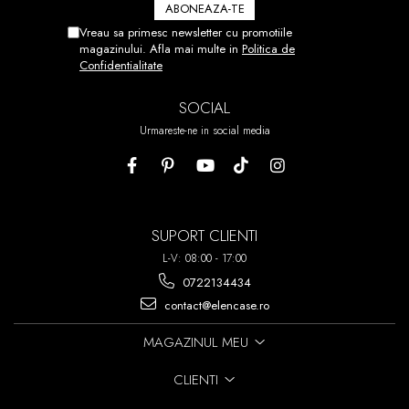
NU V-A IESIT DIN PRIMA PUTETI
DEZLIPI FOLIA SI SA O
Vreau sa primesc newsletter cu promotiile
REPOZITIONATI.
magazinului. Afla mai multe in
Politica de
Confidentialitate
ACEST PROCES POATE FI
REPETAT DE PANA LA 7 ORI!
SOCIAL
Urmareste-ne in social media
SUPORT CLIENTI
L-V: 08:00 - 17:00
0722134434
contact@elencase.ro
MAGAZINUL MEU
CLIENTI