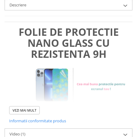
Descriere
FOLIE DE PROTECTIE
NANO GLASS CU
REZISTENTA 9H
VEZI MAI MULT
Informatii conformitate produs
Foliile noastre sunt
usor de
Video
(1)