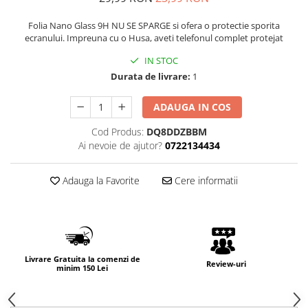
Folia Nano Glass 9H NU SE SPARGE si ofera o protectie sporita
ecranului. Impreuna cu o Husa, aveti telefonul complet protejat
IN STOC
Durata de livrare:
1
ADAUGA IN COS
Cod Produs:
DQ8DDZBBM
Ai nevoie de ajutor?
0722134434
Adauga la Favorite
Cere informatii
Livrare Gratuita la comenzi de
Review-uri
minim 150 Lei