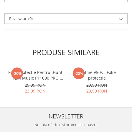
aplicat
si le poti monta
chiar
tu.
Review-uri
(0)
Materialul folosit in
producerea foliilor
NU
este
sticla pe care o stim cu totii, ci
este
Nano Glass
flexibil.
PRODUSE SIMILARE
Acesta
g
aranteaza
ca
NU SE
SPARGE
in mii de cioburi
Folie Protectie Pentru iHunt
ascutite si periculoase.
Realme V50s - Folie
-20%
-20%
Titan Music P11000 PRO,
protectie
VDOO
29,99 RON
29,99 RON
23,99 RON
23,99 RON
Nu numai ca este rezistenta la
zgarieturi si spargere, ci si
NEWSLETTER
INTARESTE
ecranul!
Nu rata ofertele si promotiile noastre
Folia avand rezistenta 9H la