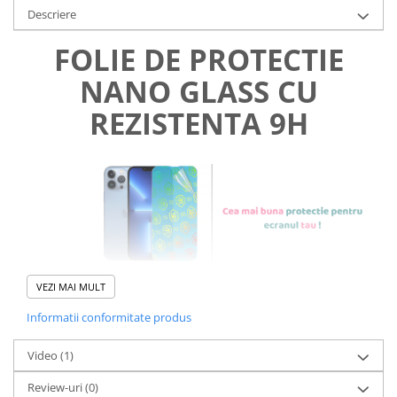
Descriere
FOLIE DE PROTECTIE
NANO GLASS CU
REZISTENTA 9H
VEZI MAI MULT
Informatii conformitate produs
Foliile noastre sunt
usor de
Video
(1)
aplicat
si le poti monta
chiar
Review-uri
(0)