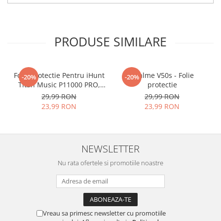
tu.
Materialul folosit in
producerea foliilor
NU
este
PRODUSE SIMILARE
sticla pe care o stim cu totii, ci
este
Nano Glass
flexibil.
Acesta
g
aranteaza
ca
NU SE
Folie Protectie Pentru iHunt
Realme V50s - Folie
-20%
-20%
Titan Music P11000 PRO,
protectie
SPARGE
in mii de cioburi
VDOO
29,99 RON
29,99 RON
ascutite si periculoase.
23,99 RON
23,99 RON
NEWSLETTER
Nu numai ca este rezistenta la
Nu rata ofertele si promotiile noastre
zgarieturi si spargere, ci si
INTARESTE
ecranul!
Folia avand rezistenta 9H la
zgarieturi, asigura si un aspect
Vreau sa primesc newsletter cu promotiile