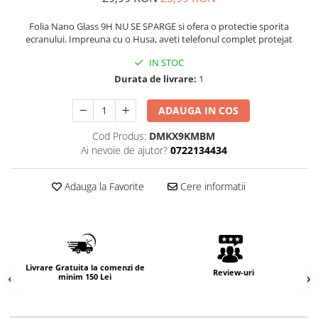
Folia Nano Glass 9H NU SE SPARGE si ofera o protectie sporita
ecranului. Impreuna cu o Husa, aveti telefonul complet protejat
IN STOC
Durata de livrare:
1
ADAUGA IN COS
Cod Produs:
DMKX9KMBM
Ai nevoie de ajutor?
0722134434
Adauga la Favorite
Cere informatii
Livrare Gratuita la comenzi de
Review-uri
minim 150 Lei