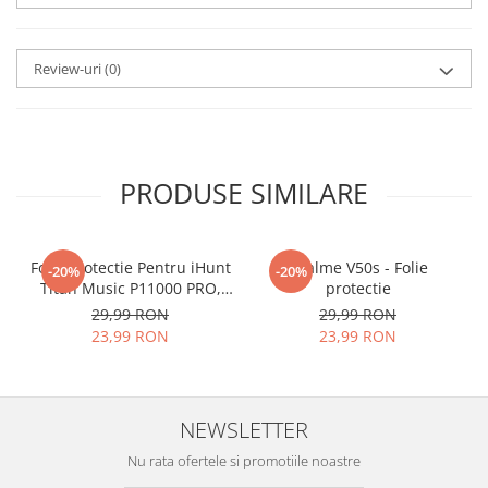
aplicat
si le poti monta
chiar
tu.
Review-uri
(0)
Materialul folosit in
producerea foliilor
NU
este
sticla pe care o stim cu totii, ci
este
Nano Glass
flexibil.
PRODUSE SIMILARE
Acesta
g
aranteaza
ca
NU SE
SPARGE
in mii de cioburi
Folie Protectie Pentru iHunt
ascutite si periculoase.
Realme V50s - Folie
-20%
-20%
Titan Music P11000 PRO,
protectie
VDOO
29,99 RON
29,99 RON
23,99 RON
23,99 RON
Nu numai ca este rezistenta la
zgarieturi si spargere, ci si
NEWSLETTER
INTARESTE
ecranul!
Nu rata ofertele si promotiile noastre
Folia avand rezistenta 9H la