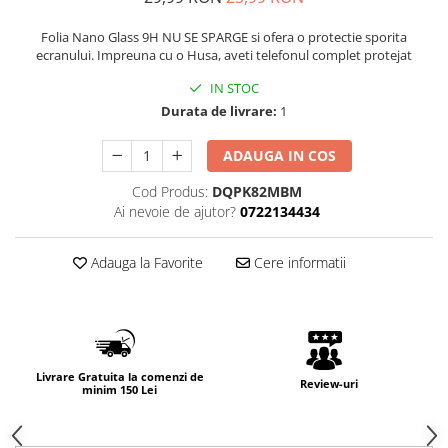
Folia Nano Glass 9H NU SE SPARGE si ofera o protectie sporita
ecranului. Impreuna cu o Husa, aveti telefonul complet protejat
IN STOC
Durata de livrare:
1
ADAUGA IN COS
Cod Produs:
DQPK82MBM
Ai nevoie de ajutor?
0722134434
Adauga la Favorite
Cere informatii
Livrare Gratuita la comenzi de
Review-uri
minim 150 Lei