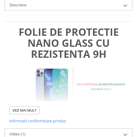
Descriere
FOLIE DE PROTECTIE
NANO GLASS CU
REZISTENTA 9H
VEZI MAI MULT
Informatii conformitate produs
Foliile noastre sunt
usor de
Video
(1)