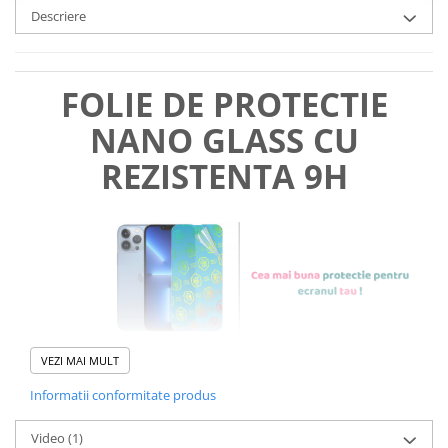
Descriere
FOLIE DE PROTECTIE
NANO GLASS CU
REZISTENTA 9H
VEZI MAI MULT
Informatii conformitate produs
Foliile noastre sunt
usor de
Video
(1)