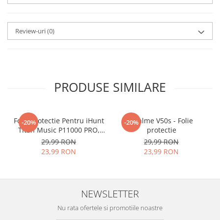
aplicat
si le poti monta
chiar
tu.
Review-uri
(0)
Materialul folosit in
producerea foliilor
NU
este
sticla pe care o stim cu totii, ci
este
Nano Glass
flexibil.
PRODUSE SIMILARE
Acesta
g
aranteaza
ca
NU SE
SPARGE
in mii de cioburi
Folie Protectie Pentru iHunt
ascutite si periculoase.
Realme V50s - Folie
-20%
-20%
Titan Music P11000 PRO,
protectie
VDOO
29,99 RON
29,99 RON
23,99 RON
23,99 RON
Nu numai ca este rezistenta la
zgarieturi si spargere, ci si
NEWSLETTER
INTARESTE
ecranul!
Nu rata ofertele si promotiile noastre
Folia avand rezistenta 9H la