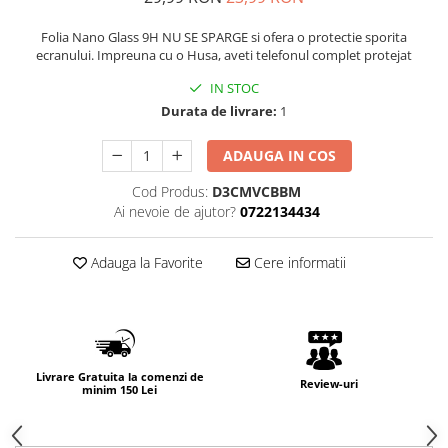
Folia Nano Glass 9H NU SE SPARGE si ofera o protectie sporita
ecranului. Impreuna cu o Husa, aveti telefonul complet protejat
IN STOC
Durata de livrare:
1
ADAUGA IN COS
Cod Produs:
D3CMVCBBM
Ai nevoie de ajutor?
0722134434
Adauga la Favorite
Cere informatii
Livrare Gratuita la comenzi de
Review-uri
minim 150 Lei