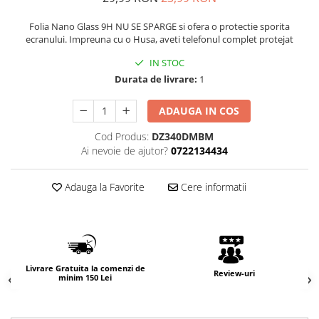
Folia Nano Glass 9H NU SE SPARGE si ofera o protectie sporita
ecranului. Impreuna cu o Husa, aveti telefonul complet protejat
IN STOC
Durata de livrare:
1
ADAUGA IN COS
Cod Produs:
DZ340DMBM
Ai nevoie de ajutor?
0722134434
Adauga la Favorite
Cere informatii
Livrare Gratuita la comenzi de
Review-uri
minim 150 Lei