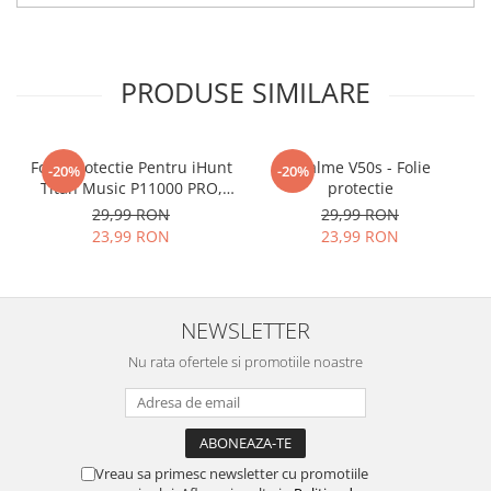
tu.
Materialul folosit in
producerea foliilor
NU
este
PRODUSE SIMILARE
sticla pe care o stim cu totii, ci
este
Nano Glass
flexibil.
Acesta
g
aranteaza
ca
NU SE
Folie Protectie Pentru iHunt
Realme V50s - Folie
-20%
-20%
Titan Music P11000 PRO,
protectie
SPARGE
in mii de cioburi
VDOO
29,99 RON
29,99 RON
ascutite si periculoase.
23,99 RON
23,99 RON
NEWSLETTER
Nu numai ca este rezistenta la
Nu rata ofertele si promotiile noastre
zgarieturi si spargere, ci si
INTARESTE
ecranul!
Folia avand rezistenta 9H la
zgarieturi, asigura si un aspect
Vreau sa primesc newsletter cu promotiile