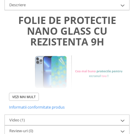
Descriere
FOLIE DE PROTECTIE
NANO GLASS CU
REZISTENTA 9H
VEZI MAI MULT
Informatii conformitate produs
Foliile noastre sunt
usor de
Video
(1)
aplicat
si le poti monta
chiar
Review-uri
(0)