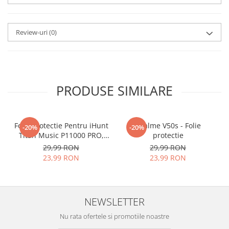
aplicat
si le poti monta
chiar
tu.
Review-uri
(0)
Materialul folosit in
producerea foliilor
NU
este
sticla pe care o stim cu totii, ci
este
Nano Glass
flexibil.
PRODUSE SIMILARE
Acesta
g
aranteaza
ca
NU SE
SPARGE
in mii de cioburi
Folie Protectie Pentru iHunt
ascutite si periculoase.
Realme V50s - Folie
-20%
-20%
Titan Music P11000 PRO,
protectie
VDOO
29,99 RON
29,99 RON
23,99 RON
23,99 RON
Nu numai ca este rezistenta la
zgarieturi si spargere, ci si
NEWSLETTER
INTARESTE
ecranul!
Nu rata ofertele si promotiile noastre
Folia avand rezistenta 9H la