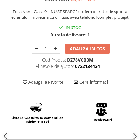
Folia Nano Glass 9H NU SE SPARGE si ofera o protectie sporita
ecranului. Impreuna cu o Husa, aveti telefonul complet protejat
IN STOC
Durata de livrare:
1
ADAUGA IN COS
Cod Produs:
DZ78VCBBM
Ai nevoie de ajutor?
0722134434
Adauga la Favorite
Cere informatii
Livrare Gratuita la comenzi de
Review-uri
minim 150 Lei