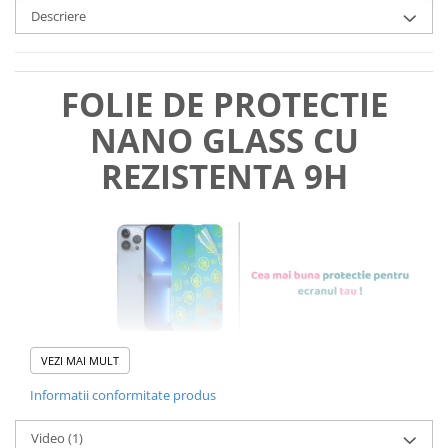
Descriere
FOLIE DE PROTECTIE
NANO GLASS CU
REZISTENTA 9H
VEZI MAI MULT
Informatii conformitate produs
Foliile noastre sunt
usor de
Video
(1)