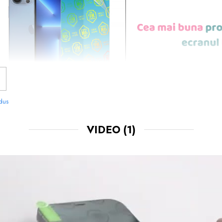
odus
VIDEO
(1)
NOASTRE SUNT
USOR DE APLICAT
SI LE 
CHIAR TU.
 FOLOSIT IN PRODUCEREA FOLIILOR
NU
O STIM CU TOTII, CI ESTE
NANO GLAS