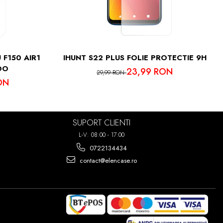
IMA PUTETI
7 ORI!
 F150 AIR1
IHUNT S22 PLUS FOLIE PROTECTIE 9H
OO
23,99 RON
29,99 RON
ON
SUPORT CLIENTI
L-V: 08:00 - 17:00
0722134434
contact@elencase.ro