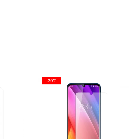
TA
PLANA
A
 SE FOLOSI
-20%
EL UMET,
ICKERE DE