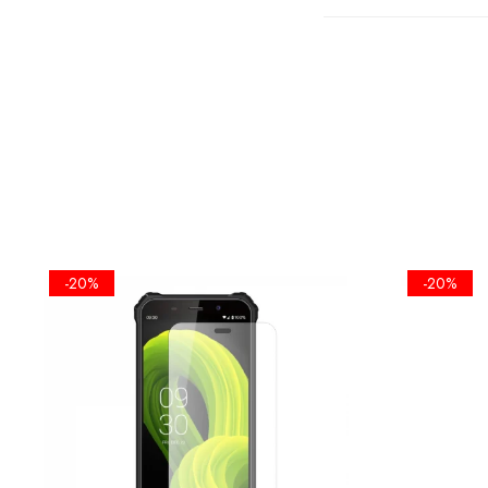
FOLIA EST
ECRANULUI
-20%
-20%
•KIT IN
SERVETEL