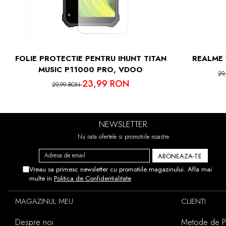
IN CAZUL 
ACEST
FOLIE PROTECTIE PENTRU IHUNT TITAN
REALME 
MUSIC P11000 PRO, VDOO
29
23,99 RON
29,99 RON
NEWSLETTER
Nu rata ofertele si promotiile noastre
Vreau sa primesc newsletter cu promotiile magazinului. Afla mai
multe in
Politica de Confidentialitate
MAGAZINUL MEU
CLIENTI
Despre noi
Metode de Pl