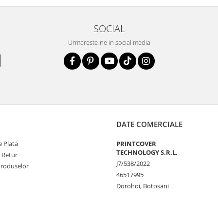
SOCIAL
la zgarieturi si
Urmareste-ne in social media
STE
ecranul!
la zgarieturi,
at ecranului pe
at
DATE COMERCIALE
 Plata
PRINTCOVER
unctionalitatea
TECHNOLOGY S.R.L.
e Retur
J7/538/2022
nfortabila a
Produselor
46517995
Dorohoi, Botosani
e Amprenta
t functiona in