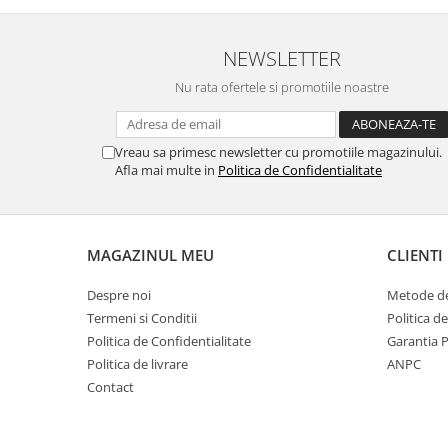
NEWSLETTER
Nu numai ca este rezistenta 
Nu rata ofertele si promotiile noastre
spargere, ci si
INTARE
Folia avand rezistenta 9H 
Vreau sa primesc newsletter cu promotiile magazinului.
asigura si un aspect imacul
Afla mai multe in
Politica de Confidentialitate
timp indelung
MAGAZINUL MEU
CLIENTI
Despre noi
Metode de
Nu modifica
in nici un fel
f
Termeni si Conditii
Politica d
normala si utilizarea co
Politica de Confidentialitate
Garantia 
Politica de livrare
ANPC
telefonului.
Contact
FACE ID
si
Senzorii d
implementati in ecran vo