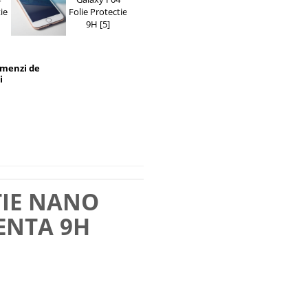
omenzi de
i
TIE NANO
ENTA 9H