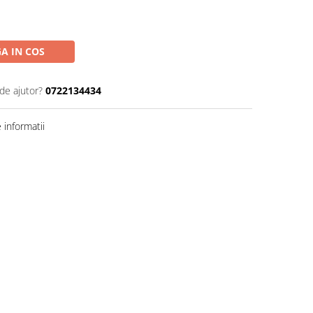
A IN COS
de ajutor?
0722134434
informatii