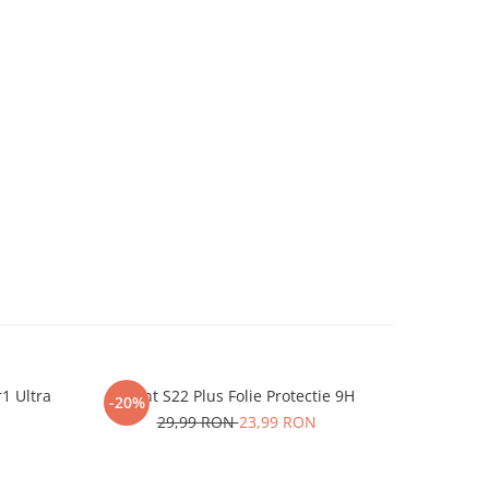
r1 Ultra
iHunt S22 Plus Folie Protectie 9H
One P
-20%
-20%
29,99 RON
23,99 RON
2