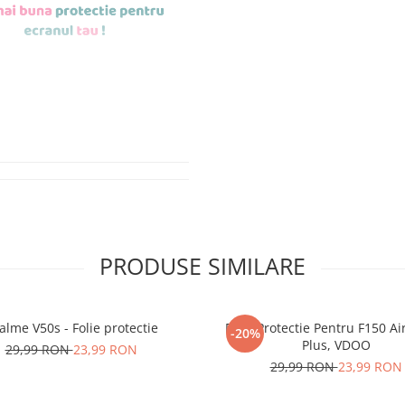
de aplicat
si le
r tu.
erea foliilor
NU
PRODUSE SIMILARE
u totii, ci este
ibil.
alme V50s - Folie protectie
Folie Protectie Pentru F150 Ai
-20%
 SE SPARGE
in
Plus, VDOO
29,99 RON
23,99 RON
i periculoase.
29,99 RON
23,99 RON