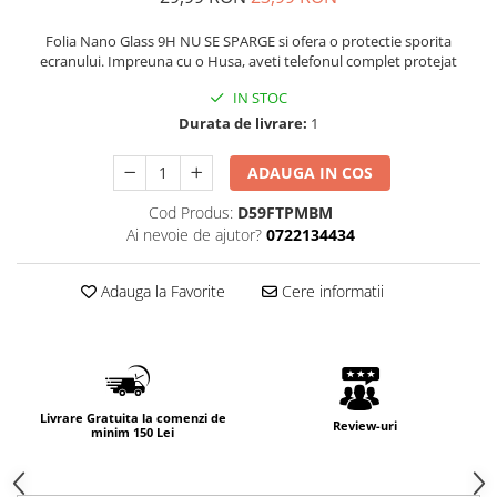
Folia Nano Glass 9H NU SE SPARGE si ofera o protectie sporita
ecranului. Impreuna cu o Husa, aveti telefonul complet protejat
IN STOC
Durata de livrare:
1
ADAUGA IN COS
Cod Produs:
D59FTPMBM
Ai nevoie de ajutor?
0722134434
Adauga la Favorite
Cere informatii
Livrare Gratuita la comenzi de
Review-uri
minim 150 Lei