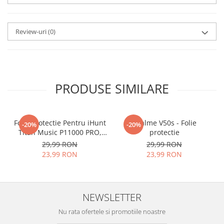
aplicat
si le poti monta
chiar
tu.
Review-uri
(0)
Materialul folosit in
producerea foliilor
NU
este
sticla pe care o stim cu totii, ci
este
Nano Glass
flexibil.
PRODUSE SIMILARE
Acesta
g
aranteaza
ca
NU SE
SPARGE
in mii de cioburi
Folie Protectie Pentru iHunt
ascutite si periculoase.
Realme V50s - Folie
-20%
-20%
Titan Music P11000 PRO,
protectie
VDOO
29,99 RON
29,99 RON
23,99 RON
23,99 RON
Nu numai ca este rezistenta la
zgarieturi si spargere, ci si
NEWSLETTER
INTARESTE
ecranul!
Nu rata ofertele si promotiile noastre
Folia avand rezistenta 9H la