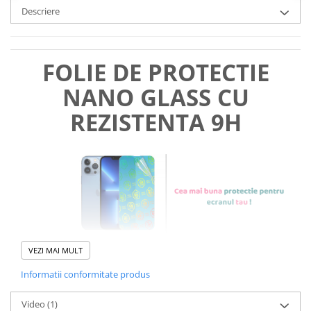
Descriere
FOLIE DE PROTECTIE
NANO GLASS CU
REZISTENTA 9H
VEZI MAI MULT
Informatii conformitate produs
Foliile noastre sunt
usor de
Video
(1)