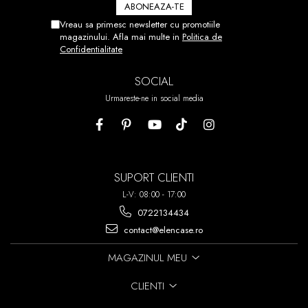
NU V-A IESIT DIN PRIMA PUTETI
DEZLIPI FOLIA SI SA O
Vreau sa primesc newsletter cu promotiile
REPOZITIONATI.
magazinului. Afla mai multe in
Politica de
Confidentialitate
ACEST PROCES POATE FI
REPETAT DE PANA LA 7 ORI!
SOCIAL
Urmareste-ne in social media
SUPORT CLIENTI
L-V: 08:00 - 17:00
0722134434
contact@elencase.ro
MAGAZINUL MEU
CLIENTI