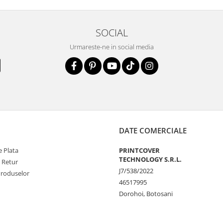
SOCIAL
la zgarieturi si
Urmareste-ne in social media
STE
ecranul!
la zgarieturi,
at ecranului pe
at
DATE COMERCIALE
 Plata
PRINTCOVER
unctionalitatea
TECHNOLOGY S.R.L.
e Retur
J7/538/2022
nfortabila a
Produselor
46517995
Dorohoi, Botosani
e Amprenta
t functiona in