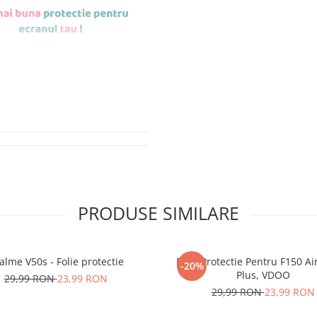
de aplicat
si le
r tu.
erea foliilor
NU
PRODUSE SIMILARE
u totii, ci este
ibil.
alme V50s - Folie protectie
Folie Protectie Pentru F150 Ai
-20%
 SE SPARGE
in
Plus, VDOO
29,99 RON
23,99 RON
i periculoase.
29,99 RON
23,99 RON