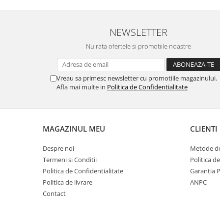
NEWSLETTER
Nu numai ca este rezistenta 
Nu rata ofertele si promotiile noastre
spargere, ci si
INTARE
Folia avand rezistenta 9H 
Vreau sa primesc newsletter cu promotiile magazinului.
asigura si un aspect imacul
Afla mai multe in
Politica de Confidentialitate
timp indelung
MAGAZINUL MEU
CLIENTI
Despre noi
Metode de
Nu modifica
in nici un fel
f
Termeni si Conditii
Politica d
normala si utilizarea co
Politica de Confidentialitate
Garantia 
Politica de livrare
ANPC
telefonului.
Contact
FACE ID
si
Senzorii d
implementati in ecran vo