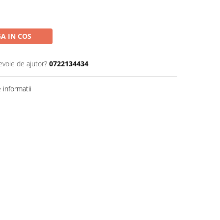
A IN COS
evoie de ajutor?
0722134434
informatii