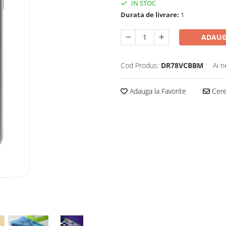
IN STOC
Durata de livrare:
1
ADAUG
Cod Produs:
DR78VCBBM
Ai n
Adauga la Favorite
Cere 