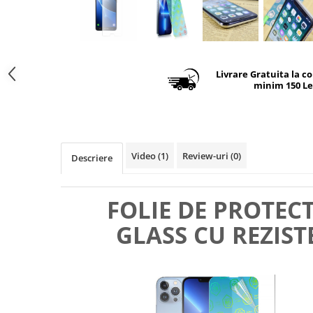
Livrare Gratuita la c
minim 150 Le
Video
(1)
Review-uri
(0)
Descriere
FOLIE DE PROTEC
GLASS CU REZIST