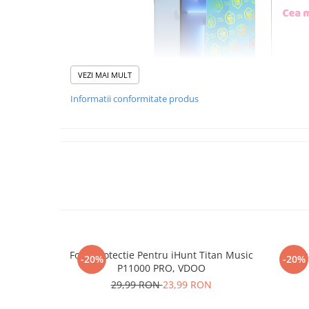
VEZI MAI MULT
Informatii conformitate produs
Foliile noastre sunt
usor 
poti monta
chia
Materialul folosit in produc
este sticla pe care o stim c
Nano Glass
flex
Folie Protectie Pentru iHunt Titan Music
Re
-20%
-20%
Acesta
g
aranteaza
ca
NU
P11000 PRO, VDOO
mii de cioburi ascutite s
29,99 RON
23,99 RON