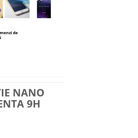
omenzi de
i
TIE NANO
ENTA 9H