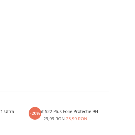
r1 Ultra
iHunt S22 Plus Folie Protectie 9H
One P
-20%
-20%
29,99 RON
23,99 RON
2