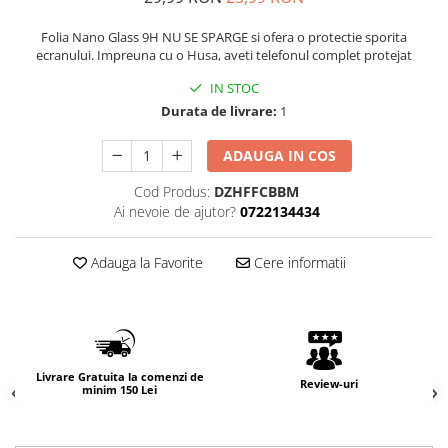
Folia Nano Glass 9H NU SE SPARGE si ofera o protectie sporita
ecranului. Impreuna cu o Husa, aveti telefonul complet protejat
IN STOC
Durata de livrare:
1
ADAUGA IN COS
Cod Produs:
DZHFFCBBM
Ai nevoie de ajutor?
0722134434
Adauga la Favorite
Cere informatii
Livrare Gratuita la comenzi de
Review-uri
minim 150 Lei