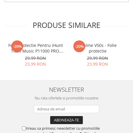
tu.
Materialul folosit in
producerea foliilor
NU
este
PRODUSE SIMILARE
sticla pe care o stim cu totii, ci
este
Nano Glass
flexibil.
Acesta
g
aranteaza
ca
NU SE
Folie Protectie Pentru iHunt
Realme V50s - Folie
-20%
-20%
Titan Music P11000 PRO,
protectie
SPARGE
in mii de cioburi
VDOO
29,99 RON
29,99 RON
ascutite si periculoase.
23,99 RON
23,99 RON
NEWSLETTER
Nu numai ca este rezistenta la
Nu rata ofertele si promotiile noastre
zgarieturi si spargere, ci si
INTARESTE
ecranul!
Folia avand rezistenta 9H la
zgarieturi, asigura si un aspect
Vreau sa primesc newsletter cu promotiile