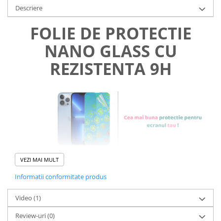
Descriere
FOLIE DE PROTECTIE
NANO GLASS CU
REZISTENTA 9H
VEZI MAI MULT
Informatii conformitate produs
Foliile noastre sunt
usor de
Video
(1)
aplicat
si le poti monta
chiar
Review-uri
(0)