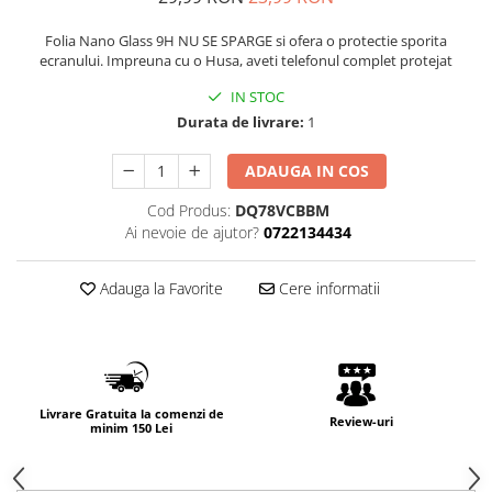
Folia Nano Glass 9H NU SE SPARGE si ofera o protectie sporita
ecranului. Impreuna cu o Husa, aveti telefonul complet protejat
IN STOC
Durata de livrare:
1
ADAUGA IN COS
Cod Produs:
DQ78VCBBM
Ai nevoie de ajutor?
0722134434
Adauga la Favorite
Cere informatii
Livrare Gratuita la comenzi de
Review-uri
minim 150 Lei