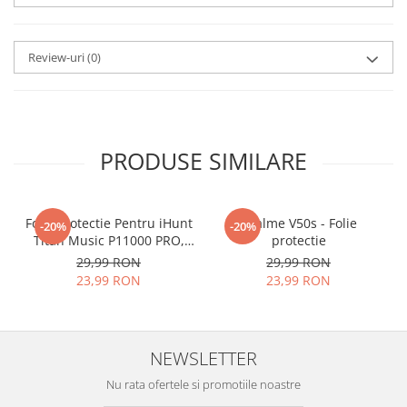
aplicat
si le poti monta
chiar
tu.
Review-uri
(0)
Materialul folosit in
producerea foliilor
NU
este
sticla pe care o stim cu totii, ci
este
Nano Glass
flexibil.
PRODUSE SIMILARE
Acesta
g
aranteaza
ca
NU SE
SPARGE
in mii de cioburi
Folie Protectie Pentru iHunt
ascutite si periculoase.
Realme V50s - Folie
-20%
-20%
Titan Music P11000 PRO,
protectie
VDOO
29,99 RON
29,99 RON
23,99 RON
23,99 RON
Nu numai ca este rezistenta la
zgarieturi si spargere, ci si
NEWSLETTER
INTARESTE
ecranul!
Nu rata ofertele si promotiile noastre
Folia avand rezistenta 9H la