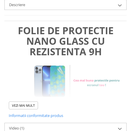
Descriere
FOLIE DE PROTECTIE
NANO GLASS CU
REZISTENTA 9H
VEZI MAI MULT
Informatii conformitate produs
Foliile noastre sunt
usor de
Video
(1)