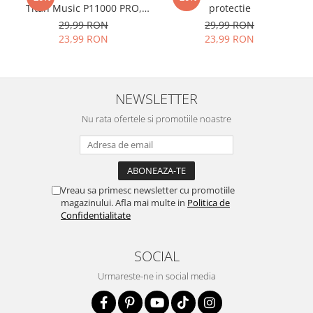
Acesta
g
aranteaza
ca
NU SE
Titan Music P11000 PRO,
protectie
VDOO
29,99 RON
29,99 RON
SPARGE
in mii de cioburi
23,99 RON
23,99 RON
ascutite si periculoase.
NEWSLETTER
Nu numai ca este rezistenta la
Nu rata ofertele si promotiile noastre
zgarieturi si spargere, ci si
INTARESTE
ecranul!
Folia avand rezistenta 9H la
Vreau sa primesc newsletter cu promotiile
zgarieturi, asigura si un aspect
magazinului. Afla mai multe in
Politica de
imaculat ecranului pe timp
Confidentialitate
indelungat
SOCIAL
Urmareste-ne in social media
Nu modifica
in nici un fel