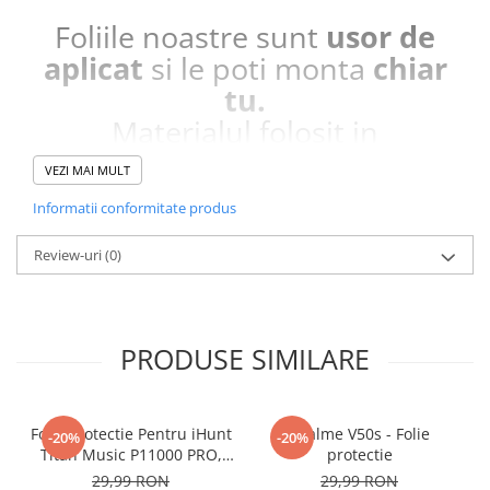
Foliile noastre sunt
usor de
aplicat
si le poti monta
chiar
tu.
Materialul folosit in
producerea foliilor
NU
este
VEZI MAI MULT
sticla pe care o stim cu totii, ci
Informatii conformitate produs
este
Nano Glass
flexibil.
Acesta
g
aranteaza
ca
NU SE
Review-uri
(0)
SPARGE
in mii de cioburi
ascutite si periculoase.
PRODUSE SIMILARE
Nu numai ca este rezistenta la
zgarieturi si spargere, ci si
Folie Protectie Pentru iHunt
Realme V50s - Folie
-20%
-20%
INTARESTE
ecranul!
Titan Music P11000 PRO,
protectie
Folia avand rezistenta 9H la
VDOO
29,99 RON
29,99 RON