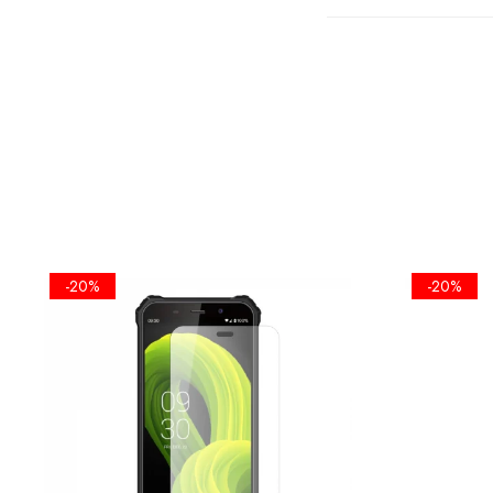
FOLIA EST
ECRANULUI
-20%
-20%
•KIT IN
SERVETEL