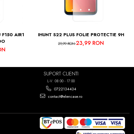
IMA PUTETI
7 ORI!
 F150 AIR1
IHUNT S22 PLUS FOLIE PROTECTIE 9H
OO
23,99 RON
29,99 RON
ON
SUPORT CLIENTI
L-V: 08:00 - 17:00
0722134434
contact@elencase.ro