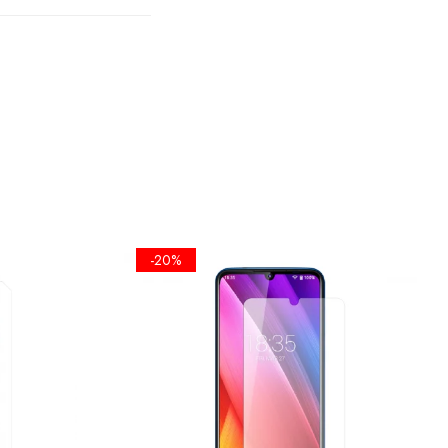
TA
PLANA
A
 SE FOLOSI
-20%
EL UMET,
ICKERE DE