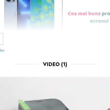
odus
VIDEO
(1)
NOASTRE SUNT
USOR DE APLICAT
SI LE 
CHIAR TU.
 FOLOSIT IN PRODUCEREA FOLIILOR
NU
O STIM CU TOTII, CI ESTE
NANO GLAS