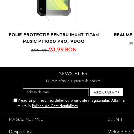
IN CAZUL 
ACEST
FOLIE PROTECTIE PENTRU IHUNT TITAN
REALME 
MUSIC P11000 PRO, VDOO
29
23,99 RON
29,99 RON
NEWSLETTER
Nu rata ofertele si promotiile noastre
Vreau sa primesc newsletter cu promotiile magazinului. Afla mai
multe in
Politica de Confidentialitate
MAGAZINUL MEU
CLIENTI
Despre noi
Metode de Pl