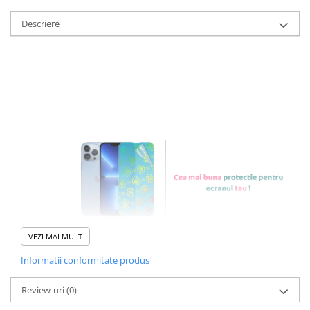
Descriere
FOLIE DE PROTECTIE
NANO GLASS CU
REZISTENTA 9H
VEZI MAI MULT
Informatii conformitate produs
Foliile noastre sunt
usor de
Review-uri
(0)