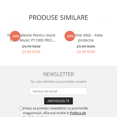
aplicat
si le poti monta
chiar
tu.
Materialul folosit in
PRODUSE SIMILARE
producerea foliilor
NU
este
sticla pe care o stim cu totii, ci
Folie Protectie Pentru iHunt
Realme V50s - Folie
-20%
-20%
este
Nano Glass
flexibil.
Titan Music P11000 PRO,
protectie
Acesta
g
aranteaza
ca
NU SE
VDOO
29,99 RON
29,99 RON
SPARGE
23,99 RON
in mii de cioburi
23,99 RON
ascutite si periculoase.
NEWSLETTER
Nu rata ofertele si promotiile noastre
Nu numai ca este rezistenta la
zgarieturi si spargere, ci si
INTARESTE
ecranul!
Folia avand rezistenta 9H la
Vreau sa primesc newsletter cu promotiile
magazinului. Afla mai multe in
Politica de