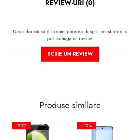
REVIEW-URI
(0)
LA ZGARIETURI, ASIGURA SI UN
ASPECT IMACULAT ECRANULUI
PE TIMP INDELUNGAT
Daca doresti sa iti exprimi parerea despre acest produs
poti adauga un review.
NU MODIFICA
IN NICI UN FEL
SCRIE UN REVIEW
FUNCTIONALITATEA NORMALA
SI UTILIZAREA CONFORTABILA A
TELEFONULUI.
FACE ID
SI
SENZORII DE
AMPRENTA
IMPLEMENTATI IN
ECRAN VOT FUNCTIONA IN
CONTINUARE!
Produse similare
-20%
-20%
FOLIA ESTE DECUPATA
EXCLUSIV
PENTRU SUPRAFATA