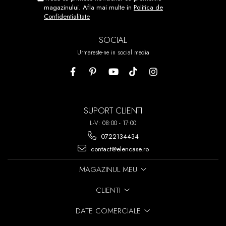
REPOZITIONATI.
magazinului. Afla mai multe in
Politica de
Confidentialitate
ACEST PROCES POATE FI
REPETAT DE PANA LA 7 ORI!
SOCIAL
Urmareste-ne in social media
SUPORT CLIENTI
L-V: 08:00 - 17:00
0722134434
contact@elencase.ro
MAGAZINUL MEU
CLIENTI
DATE COMERCIALE