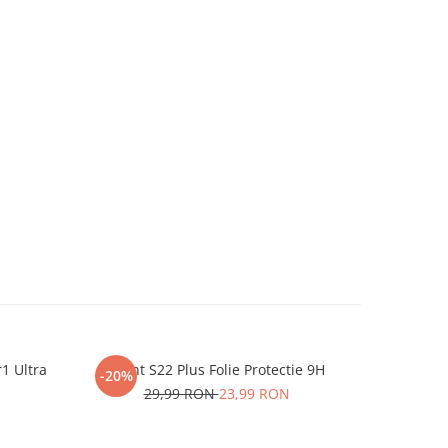
r1 Ultra
iHunt S22 Plus Folie Protectie 9H
One P
-20%
-20%
29,99 RON
23,99 RON
2