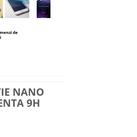
omenzi de
i
TIE NANO
ENTA 9H