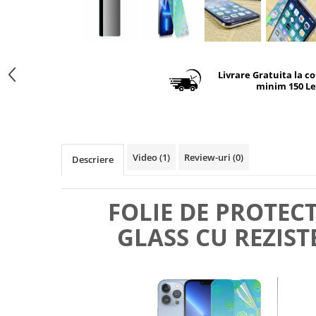
Livrare Gratuita la c
minim 150 Le
Video
(1)
Review-uri
(0)
Descriere
FOLIE DE PROTEC
GLASS CU REZIST