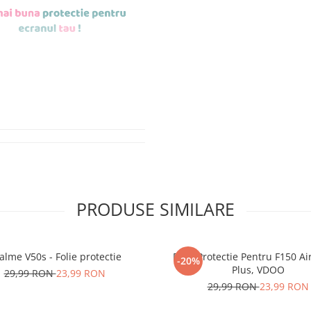
de aplicat
si le
r tu.
erea foliilor
NU
PRODUSE SIMILARE
u totii, ci este
ibil.
alme V50s - Folie protectie
Folie Protectie Pentru F150 Ai
-20%
 SE SPARGE
in
Plus, VDOO
29,99 RON
23,99 RON
i periculoase.
29,99 RON
23,99 RON