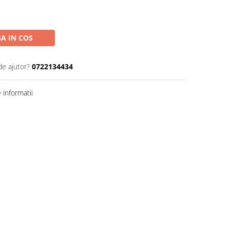
A IN COS
de ajutor?
0722134434
informatii