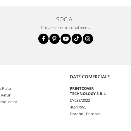
SOCIAL
la zgarieturi si
Urmareste-ne in social media
STE
ecranul!
la zgarieturi,
at ecranului pe
at
DATE COMERCIALE
 Plata
PRINTCOVER
unctionalitatea
TECHNOLOGY S.R.L.
e Retur
J7/538/2022
nfortabila a
Produselor
46517995
Dorohoi, Botosani
e Amprenta
t functiona in