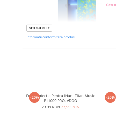
VEZI MAI MULT
Informatii conformitate produs
Foliile noastre sunt
usor 
poti monta
chia
Materialul folosit in produc
este sticla pe care o stim c
Nano Glass
flex
Folie Protectie Pentru iHunt Titan Music
Re
-20%
-20%
Acesta
g
aranteaza
ca
NU
P11000 PRO, VDOO
mii de cioburi ascutite s
29,99 RON
23,99 RON