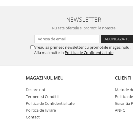
NEWSLETTER
Nu numai ca este rezistenta 
Nu rata ofertele si promotiile noastre
spargere, ci si
INTARE
Folia avand rezistenta 9H 
Vreau sa primesc newsletter cu promotiile magazinului.
asigura si un aspect imacul
Afla mai multe in
Politica de Confidentialitate
timp indelung
MAGAZINUL MEU
CLIENTI
Despre noi
Metode de
Nu modifica
in nici un fel
f
Termeni si Conditii
Politica d
normala si utilizarea co
Politica de Confidentialitate
Garantia 
Politica de livrare
ANPC
telefonului.
Contact
FACE ID
si
Senzorii d
implementati in ecran vo