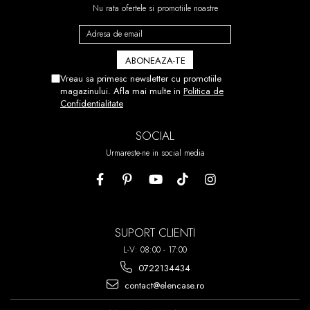
Nu rata ofertele si promotiile noastre
IN CAZUL IN CARE MONTAREA
NU V-A IESIT DIN PRIMA PUTETI
DEZLIPI FOLIA SI SA O
Vreau sa primesc newsletter cu promotiile
REPOZITIONATI.
magazinului. Afla mai multe in
Politica de
Confidentialitate
ACEST PROCES POATE FI
REPETAT DE PANA LA 7 ORI!
SOCIAL
Urmareste-ne in social media
SUPORT CLIENTI
L-V: 08:00 - 17:00
0722134434
contact@elencase.ro