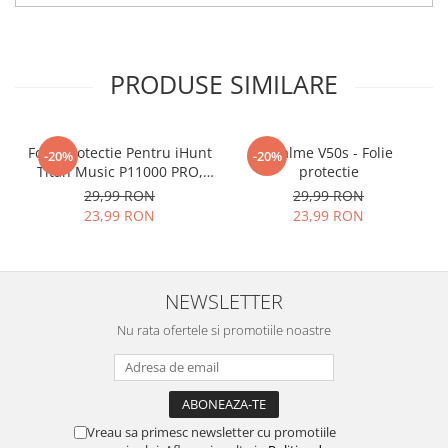
tu.
Materialul folosit in
producerea foliilor
NU
este
PRODUSE SIMILARE
sticla pe care o stim cu totii, ci
este
Nano Glass
flexibil.
Acesta
g
aranteaza
ca
NU SE
Folie Protectie Pentru iHunt
Realme V50s - Folie
-20%
-20%
Titan Music P11000 PRO,
protectie
SPARGE
in mii de cioburi
VDOO
29,99 RON
29,99 RON
ascutite si periculoase.
23,99 RON
23,99 RON
NEWSLETTER
Nu numai ca este rezistenta la
Nu rata ofertele si promotiile noastre
zgarieturi si spargere, ci si
INTARESTE
ecranul!
Folia avand rezistenta 9H la
zgarieturi, asigura si un aspect
Vreau sa primesc newsletter cu promotiile