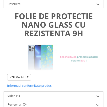
Descriere
FOLIE DE PROTECTIE
NANO GLASS CU
REZISTENTA 9H
VEZI MAI MULT
Informatii conformitate produs
Foliile noastre sunt
usor de
Video
(1)
aplicat
si le poti monta
chiar
Review-uri
(0)