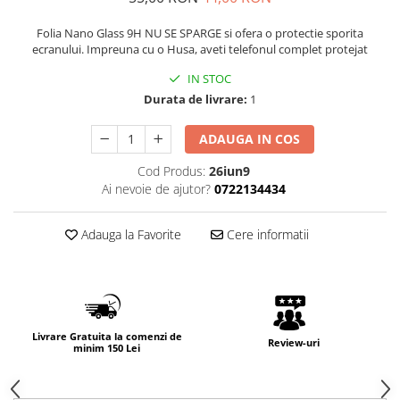
Folia Nano Glass 9H NU SE SPARGE si ofera o protectie sporita
ecranului. Impreuna cu o Husa, aveti telefonul complet protejat
IN STOC
Durata de livrare:
1
ADAUGA IN COS
Cod Produs:
26iun9
Ai nevoie de ajutor?
0722134434
Adauga la Favorite
Cere informatii
Livrare Gratuita la comenzi de
Review-uri
minim 150 Lei