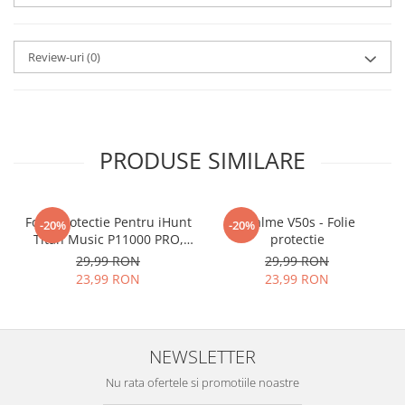
aplicat
si le poti monta
chiar
tu.
Review-uri
(0)
Materialul folosit in
producerea foliilor
NU
este
sticla pe care o stim cu totii, ci
este
Nano Glass
flexibil.
PRODUSE SIMILARE
Acesta
g
aranteaza
ca
NU SE
SPARGE
in mii de cioburi
Folie Protectie Pentru iHunt
ascutite si periculoase.
Realme V50s - Folie
-20%
-20%
Titan Music P11000 PRO,
protectie
VDOO
29,99 RON
29,99 RON
23,99 RON
23,99 RON
Nu numai ca este rezistenta la
zgarieturi si spargere, ci si
NEWSLETTER
INTARESTE
ecranul!
Nu rata ofertele si promotiile noastre
Folia avand rezistenta 9H la