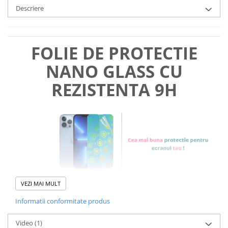
Descriere
FOLIE DE PROTECTIE
NANO GLASS CU
REZISTENTA 9H
VEZI MAI MULT
Informatii conformitate produs
Foliile noastre sunt
usor de
Video
(1)