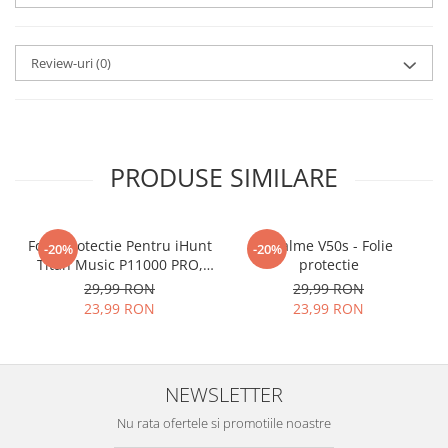
SPARGE
in mii de cioburi
ascutite si periculoase.
Review-uri
(0)
Nu numai ca este rezistenta la
zgarieturi si spargere, ci si
INTARESTE
ecranul!
PRODUSE SIMILARE
Folia avand rezistenta 9H la
zgarieturi, asigura si un aspect
Folie Protectie Pentru iHunt
imaculat ecranului pe timp
Realme V50s - Folie
-20%
-20%
Titan Music P11000 PRO,
protectie
indelungat
VDOO
29,99 RON
29,99 RON
23,99 RON
23,99 RON
Nu modifica
in nici un fel
functionalitatea normala si
utilizarea confortabila a
NEWSLETTER
telefonului.
Nu rata ofertele si promotiile noastre
FACE ID
si
Senzorii de