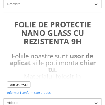
Descriere
FOLIE DE PROTECTIE
NANO GLASS CU
REZISTENTA 9H
Foliile noastre sunt
usor de
aplicat
si le poti monta
chiar
tu.
Materialul folosit in
producerea foliilor
NU
este
VEZI MAI MULT
sticla pe care o stim cu totii, ci
Informatii conformitate produs
este
Nano Glass
flexibil.
Acesta
g
aranteaza
ca
NU SE
Video
(1)