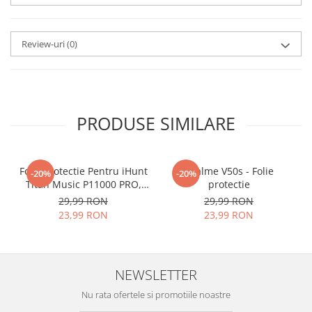
aplicat
si le poti monta
chiar
tu.
Review-uri
(0)
Materialul folosit in
producerea foliilor
NU
este
sticla pe care o stim cu totii, ci
este
Nano Glass
flexibil.
PRODUSE SIMILARE
Acesta
g
aranteaza
ca
NU SE
SPARGE
in mii de cioburi
Folie Protectie Pentru iHunt
ascutite si periculoase.
Realme V50s - Folie
-20%
-20%
Titan Music P11000 PRO,
protectie
VDOO
29,99 RON
29,99 RON
23,99 RON
23,99 RON
Nu numai ca este rezistenta la
zgarieturi si spargere, ci si
NEWSLETTER
INTARESTE
ecranul!
Nu rata ofertele si promotiile noastre
Folia avand rezistenta 9H la