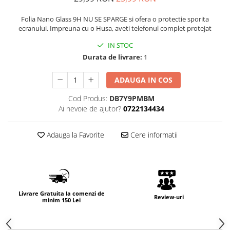
Folia Nano Glass 9H NU SE SPARGE si ofera o protectie sporita
ecranului. Impreuna cu o Husa, aveti telefonul complet protejat
IN STOC
Durata de livrare:
1
ADAUGA IN COS
Cod Produs:
DB7Y9PMBM
Ai nevoie de ajutor?
0722134434
Adauga la Favorite
Cere informatii
Livrare Gratuita la comenzi de
Review-uri
minim 150 Lei