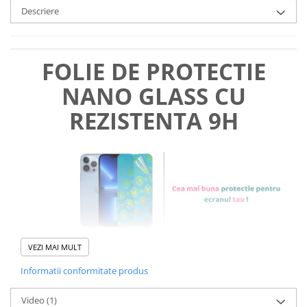
Descriere
FOLIE DE PROTECTIE
NANO GLASS CU
REZISTENTA 9H
VEZI MAI MULT
Informatii conformitate produs
Foliile noastre sunt
usor de
Video
(1)