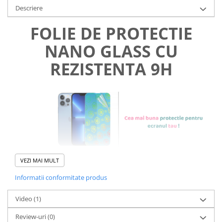
Descriere
FOLIE DE PROTECTIE
NANO GLASS CU
REZISTENTA 9H
VEZI MAI MULT
Informatii conformitate produs
Foliile noastre sunt
usor de
Video
(1)
aplicat
si le poti monta
chiar
Review-uri
(0)