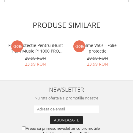
tu.
Materialul folosit in
producerea foliilor
NU
este
PRODUSE SIMILARE
sticla pe care o stim cu totii, ci
este
Nano Glass
flexibil.
Acesta
g
aranteaza
ca
NU SE
Folie Protectie Pentru iHunt
Realme V50s - Folie
-20%
-20%
Titan Music P11000 PRO,
protectie
SPARGE
in mii de cioburi
VDOO
29,99 RON
29,99 RON
ascutite si periculoase.
23,99 RON
23,99 RON
NEWSLETTER
Nu numai ca este rezistenta la
Nu rata ofertele si promotiile noastre
zgarieturi si spargere, ci si
INTARESTE
ecranul!
Folia avand rezistenta 9H la
zgarieturi, asigura si un aspect
Vreau sa primesc newsletter cu promotiile