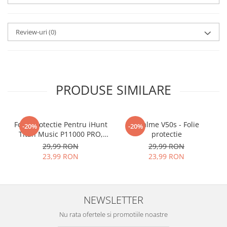
aplicat
si le poti monta
chiar
tu.
Review-uri
(0)
Materialul folosit in
producerea foliilor
NU
este
sticla pe care o stim cu totii, ci
este
Nano Glass
flexibil.
PRODUSE SIMILARE
Acesta
g
aranteaza
ca
NU SE
SPARGE
in mii de cioburi
Folie Protectie Pentru iHunt
ascutite si periculoase.
Realme V50s - Folie
-20%
-20%
Titan Music P11000 PRO,
protectie
VDOO
29,99 RON
29,99 RON
23,99 RON
23,99 RON
Nu numai ca este rezistenta la
zgarieturi si spargere, ci si
NEWSLETTER
INTARESTE
ecranul!
Nu rata ofertele si promotiile noastre
Folia avand rezistenta 9H la