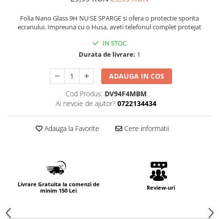
Folia Nano Glass 9H NU SE SPARGE si ofera o protectie sporita
ecranului. Impreuna cu o Husa, aveti telefonul complet protejat
IN STOC
Durata de livrare:
1
ADAUGA IN COS
Cod Produs:
DV94F4MBM
Ai nevoie de ajutor?
0722134434
Adauga la Favorite
Cere informatii
Livrare Gratuita la comenzi de
Review-uri
minim 150 Lei