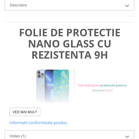
Descriere
FOLIE DE PROTECTIE
NANO GLASS CU
REZISTENTA 9H
VEZI MAI MULT
Informatii conformitate produs
Foliile noastre sunt
usor de
Video
(1)