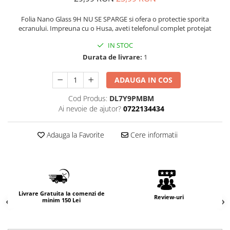
Folia Nano Glass 9H NU SE SPARGE si ofera o protectie sporita
ecranului. Impreuna cu o Husa, aveti telefonul complet protejat
IN STOC
Durata de livrare:
1
ADAUGA IN COS
Cod Produs:
DL7Y9PMBM
Ai nevoie de ajutor?
0722134434
Adauga la Favorite
Cere informatii
Livrare Gratuita la comenzi de
Review-uri
minim 150 Lei