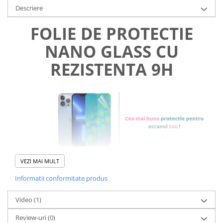
Descriere
FOLIE DE PROTECTIE
NANO GLASS CU
REZISTENTA 9H
VEZI MAI MULT
Informatii conformitate produs
Foliile noastre sunt
usor de
Video
(1)
aplicat
si le poti monta
chiar
Review-uri
(0)