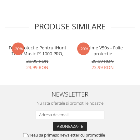
tu.
Materialul folosit in
producerea foliilor
NU
este
PRODUSE SIMILARE
sticla pe care o stim cu totii, ci
este
Nano Glass
flexibil.
Acesta
g
aranteaza
ca
NU SE
Folie Protectie Pentru iHunt
Realme V50s - Folie
-20%
-20%
Titan Music P11000 PRO,
protectie
SPARGE
in mii de cioburi
VDOO
29,99 RON
29,99 RON
ascutite si periculoase.
23,99 RON
23,99 RON
NEWSLETTER
Nu numai ca este rezistenta la
Nu rata ofertele si promotiile noastre
zgarieturi si spargere, ci si
INTARESTE
ecranul!
Folia avand rezistenta 9H la
zgarieturi, asigura si un aspect
Vreau sa primesc newsletter cu promotiile