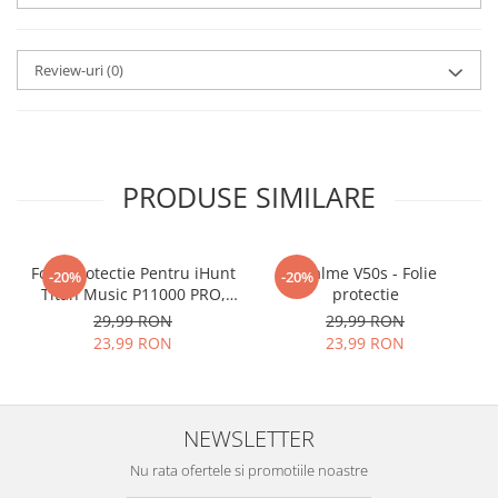
aplicat
si le poti monta
chiar
tu.
Review-uri
(0)
Materialul folosit in
producerea foliilor
NU
este
sticla pe care o stim cu totii, ci
este
Nano Glass
flexibil.
PRODUSE SIMILARE
Acesta
g
aranteaza
ca
NU SE
SPARGE
in mii de cioburi
Folie Protectie Pentru iHunt
ascutite si periculoase.
Realme V50s - Folie
-20%
-20%
Titan Music P11000 PRO,
protectie
VDOO
29,99 RON
29,99 RON
23,99 RON
23,99 RON
Nu numai ca este rezistenta la
zgarieturi si spargere, ci si
NEWSLETTER
INTARESTE
ecranul!
Nu rata ofertele si promotiile noastre
Folia avand rezistenta 9H la