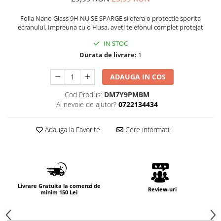
Folia Nano Glass 9H NU SE SPARGE si ofera o protectie sporita
ecranului. Impreuna cu o Husa, aveti telefonul complet protejat
IN STOC
Durata de livrare:
1
ADAUGA IN COS
Cod Produs:
DM7Y9PMBM
Ai nevoie de ajutor?
0722134434
Adauga la Favorite
Cere informatii
Livrare Gratuita la comenzi de
Review-uri
minim 150 Lei