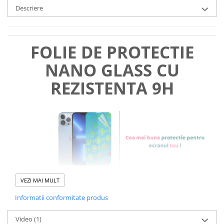
Descriere
FOLIE DE PROTECTIE
NANO GLASS CU
REZISTENTA 9H
VEZI MAI MULT
Informatii conformitate produs
Foliile noastre sunt
usor de
Video
(1)