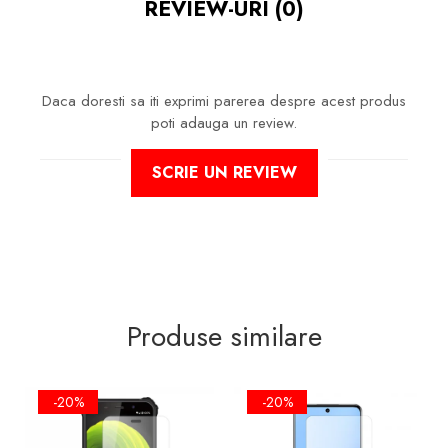
REVIEW-URI
(0)
LA ZGARIETURI, ASIGURA SI UN
ASPECT IMACULAT ECRANULUI
PE TIMP INDELUNGAT
Daca doresti sa iti exprimi parerea despre acest produs
poti adauga un review.
NU MODIFICA
IN NICI UN FEL
SCRIE UN REVIEW
FUNCTIONALITATEA NORMALA
SI UTILIZAREA CONFORTABILA A
TELEFONULUI.
FACE ID
SI
SENZORII DE
AMPRENTA
IMPLEMENTATI IN
ECRAN VOT FUNCTIONA IN
CONTINUARE!
Produse similare
-20%
-20%
FOLIA ESTE DECUPATA
EXCLUSIV
PENTRU SUPRAFATA