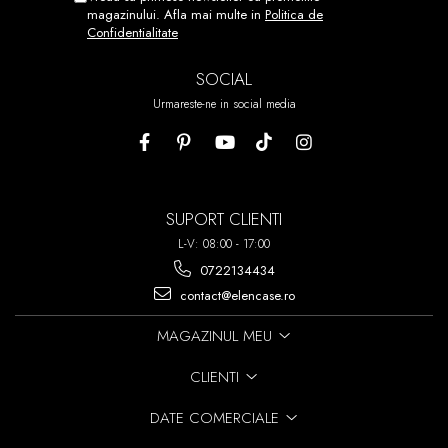
REPOZITIONATI.
magazinului. Afla mai multe in
Politica de
Confidentialitate
ACEST PROCES POATE FI
REPETAT DE PANA LA 7 ORI!
SOCIAL
Urmareste-ne in social media
SUPORT CLIENTI
L-V: 08:00 - 17:00
0722134434
contact@elencase.ro
MAGAZINUL MEU
CLIENTI
DATE COMERCIALE