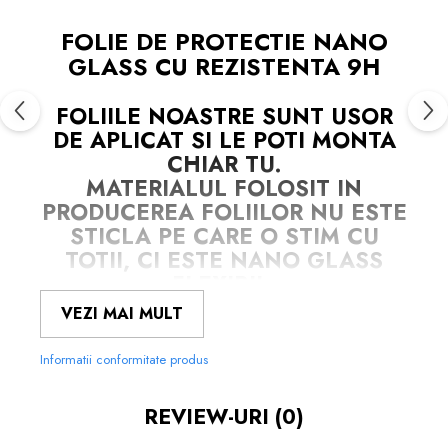
FOLIE DE PROTECTIE NANO
GLASS CU REZISTENTA 9H
FOLIILE NOASTRE SUNT
USOR
DE APLICAT
SI LE POTI MONTA
CHIAR TU.
MATERIALUL FOLOSIT IN
PRODUCEREA FOLIILOR
NU
ESTE
STICLA PE CARE O STIM CU
TOTII, CI ESTE
NANO GLASS
FLEXIBIL.
ACESTA
G
ARANTEAZA
CA
NU SE
VEZI MAI MULT
SPARGE
IN MII DE CIOBURI
ASCUTITE SI PERICULOASE.
Informatii conformitate produs
NU NUMAI CA ESTE REZISTENTA
REVIEW-URI
(0)
LA ZGARIETURI SI SPARGERE, CI